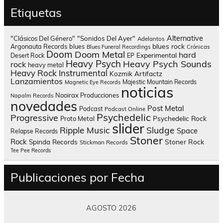
Etiquetas
Alternative
"Clásicos Del Género"
"Sonidos Del Ayer"
Adelantos
blues rock
Argonauta Records
blues
Blues Funeral Recordings
Crónicas
Doom
Doom Metal
hard
Experimental
Desert Rock
EP
Heavy Psych
Heavy Psych Sounds
rock
heavy metal
Heavy Rock
Instrumental
Kozmik Artifactz
Lanzamientos
Majestic Mountain Records
Magnetic Eye Records
noticias
Nooirax Producciones
Napalm Records
novedades
Post Metal
Podcast
Podcast Online
Psychedelic
Progressive
Psychedelic Rock
Proto Metal
slider
Sludge
Ripple Music
Space
Relapse Records
Stoner
Rock
Spinda Records
Stoner Rock
Stickman Records
Tee Pee Records
Publicaciones por Fecha
AGOSTO 2026