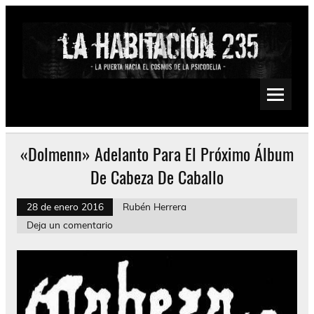
Saltar
al
contenido
La Habitación 235
Psychedelic, Stoner, Doom, Sludge, Fuzz, Space, Drone
«Dolmenn» Adelanto Para El Próximo Álbum
De Cabeza De Caballo
28 de enero 2016
Rubén Herrera
Deja un comentario