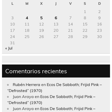
L
M
X
J
V
S
D
1
2
3
4
5
6
7
8
9
10
11
12
13
14
15
16
17
18
19
20
21
22
23
24
25
26
27
28
29
30
31
« Jul
Comentarios recientes
Rubén Herrera
en
Ecos De Sabbath; Frijid Pink –
“Defrosted” (1970)
Juan Araya
en
Ecos De Sabbath; Frijid Pink –
“Defrosted” (1970)
Juan Araya
en
Ecos De Sabbath; Frijid Pink –