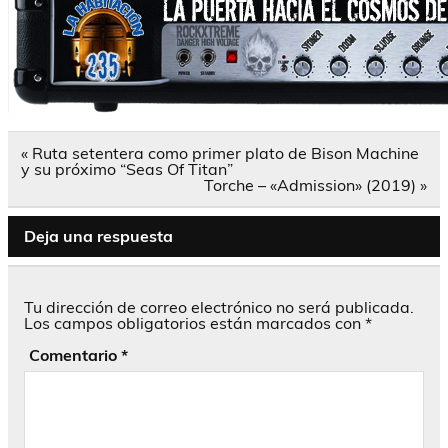
Navegación
« Ruta setentera como primer plato de Bison Machine
de
y su próximo “Seas Of Titan”
entradas
Torche – «Admission» (2019) »
Deja una respuesta
Tu dirección de correo electrónico no será publicada.
Los campos obligatorios están marcados con
*
Comentario
*