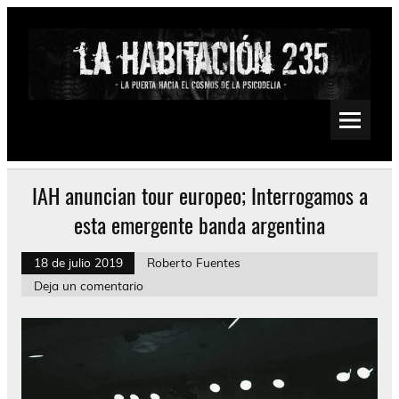
Saltar
al
contenido
La Habitación 235
Psychedelic, Stoner, Doom, Sludge, Fuzz, Space, Drone
IAH anuncian tour europeo; Interrogamos a
esta emergente banda argentina
18 de julio 2019
Roberto Fuentes
Deja un comentario