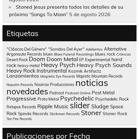
Stoned Jesus presenta todos los detalles de su
próximo “Songs To Moon”
5 de agosto 2026
Etiquetas
Alternative
"Clásicos Del Género"
"Sonidos Del Ayer"
Adelantos
blues rock
Argonauta Records
blues
Blues Funeral Recordings
Crónicas
Doom
Doom Metal
hard
Experimental
Desert Rock
EP
Heavy Psych
Heavy Psych Sounds
rock
heavy metal
Heavy Rock
Instrumental
Kozmik Artifactz
Lanzamientos
Majestic Mountain Records
Magnetic Eye Records
noticias
Nooirax Producciones
Napalm Records
novedades
Post Metal
Podcast
Podcast Online
Psychedelic
Progressive
Psychedelic Rock
Proto Metal
slider
Sludge
Ripple Music
Space
Relapse Records
Stoner
Rock
Spinda Records
Stoner Rock
Stickman Records
Tee Pee Records
Publicaciones por Fecha