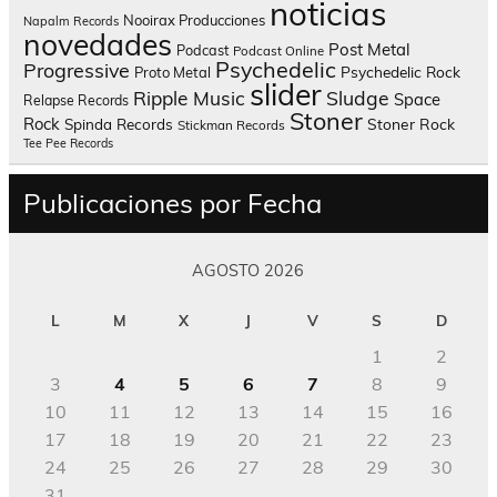
noticias
Nooirax Producciones
Napalm Records
novedades
Post Metal
Podcast
Podcast Online
Psychedelic
Progressive
Psychedelic Rock
Proto Metal
slider
Sludge
Ripple Music
Space
Relapse Records
Stoner
Rock
Spinda Records
Stoner Rock
Stickman Records
Tee Pee Records
Publicaciones por Fecha
AGOSTO 2026
L
M
X
J
V
S
D
1
2
3
4
5
6
7
8
9
10
11
12
13
14
15
16
17
18
19
20
21
22
23
24
25
26
27
28
29
30
31