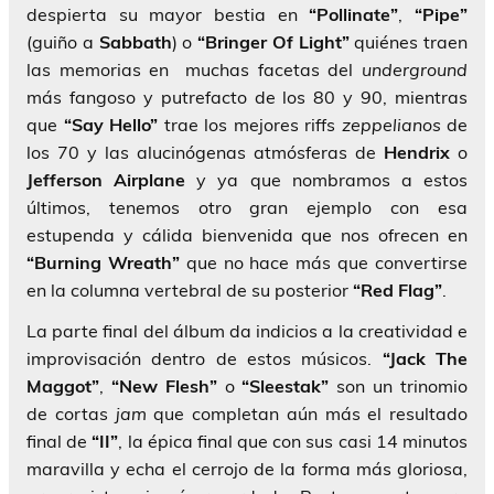
despierta su mayor bestia en
“Pollinate”
,
“Pipe”
(guiño a
Sabbath
) o
“Bringer Of Light”
quiénes traen
las memorias en muchas facetas del
underground
más fangoso y putrefacto de los 80 y 90, mientras
que
“Say Hello”
trae los mejores riffs
zeppelianos
de
los 70 y las alucinógenas atmósferas de
Hendrix
o
Jefferson Airplane
y ya que nombramos a estos
últimos, tenemos otro gran ejemplo con esa
estupenda y cálida bienvenida que nos ofrecen en
“Burning Wreath”
que no hace más que convertirse
en la columna vertebral de su posterior
“Red Flag”
.
La parte final del álbum da indicios a la creatividad e
improvisación dentro de estos músicos.
“Jack The
Maggot”
,
“New Flesh”
o
“Sleestak”
son un trinomio
de cortas
jam
que completan aún más el resultado
final de
“II”
, la épica final que con sus casi 14 minutos
maravilla y echa el cerrojo de la forma más gloriosa,