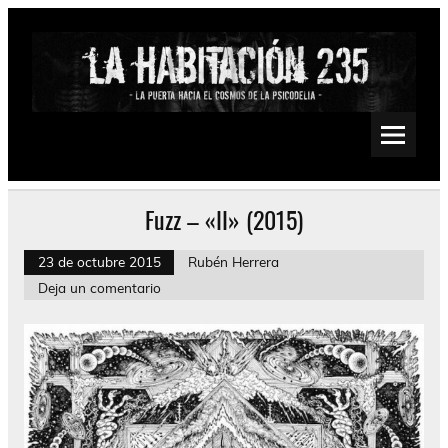
Saltar
al
contenido
La Habitación 235
Psychedelic, Stoner, Doom, Sludge, Fuzz, Space, Drone
Fuzz – «II» (2015)
23 de octubre 2015
Rubén Herrera
Deja un comentario