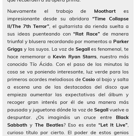
Nuevamente el trabajo de
Moothart
es
impresionante desde su abridora
“Time Collapse
II/The 7th Terror”
, el guitarrista da rienda suelta a
sus ideas puenteando con
“Rat Race”
de manera
triunfal y blusera recordando por momentos a
Parker
Griggs
y los suyos. La voz de
Segall
es fenomenal, te
hace rememorar a
Kevin Ryan Starrs
, nuestro más
conocido Tío Ácido. Con el paso de los minutos la
cosa se va poniendo interesante, luz verde para los
primeros acordes melodiosos de
Cosio
al bajo y salta
a escena una de las destacadas del disco que
empieza aumentar las expectativas del álbum y
recoger gran interés por él de una manera más
pausada y juguetona dónde la voz de
Segall
vuelve a
despuntar. ¿Os imagináis un cruce entre
Black
Sabbath
y
The Beatles
? Eso es este
“Let It Live”
,
curioso título por cierto. El poder de estos genios