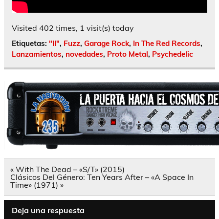
Visited 402 times, 1 visit(s) today
Etiquetas:
"II"
,
Fuzz
,
Garage Rock
,
In The Red Records
,
Lanzamientos
,
novedades
,
Proto Metal
,
Psychedelic
Navegación
« With The Dead – «S/T» (2015)
de
Clásicos Del Género: Ten Years After – «A Space In
entradas
Time» (1971) »
Deja una respuesta