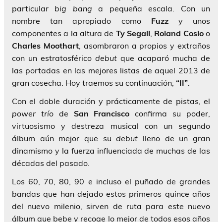
particular
big bang
a pequeña escala. Con un
nombre tan apropiado como
Fuzz
y unos
componentes a la altura de
Ty Segall
,
Roland Cosio
o
Charles Moothart
, asombraron a propios y extraños
con un estratosférico
debut
que acaparó mucha de
las portadas en las mejores listas de aquel 2013 de
gran cosecha. Hoy traemos su continuación;
“II”
.
Con el doble duración y prácticamente de pistas, el
power
trío
de
San Francisco
confirma su poder,
virtuosismo y destreza musical con un segundo
álbum aún mejor que su
debut
lleno de un gran
dinamismo y la fuerza influenciada de muchas de las
décadas del pasado.
Los 60, 70, 80, 90 e incluso el puñado de grandes
bandas que han dejado estos primeros quince años
del nuevo milenio, sirven de ruta para este nuevo
álbum que bebe y recoge lo mejor de todos esos años