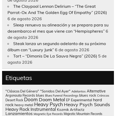
The Claypool Lennon Delirium – “The Great
Parrot-Ox And The Golden Egg Of Empathy” (2026)
6 de agosto 2026
Sleep renueva su alineación y se prepara para su
desembarco el mes que viene con “Hempispheres”
6
de agosto 2026
Steak lanza un segundo adelanto de su próximo
álbum con “Luxury Junk”
6 de agosto 2026
Tort – “Dimonis De La Sauva Negra” (2026)
5 de
agosto 2026
Etiquetas
Alternative
"Clásicos Del Género"
"Sonidos Del Ayer"
Adelantos
blues rock
Argonauta Records
blues
Blues Funeral Recordings
Crónicas
Doom
Doom Metal
hard
Experimental
Desert Rock
EP
Heavy Psych
Heavy Psych Sounds
rock
heavy metal
Heavy Rock
Instrumental
Kozmik Artifactz
Lanzamientos
Majestic Mountain Records
Magnetic Eye Records