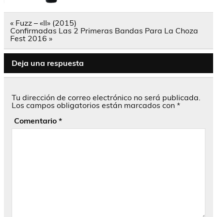
Navegación
« Fuzz – «II» (2015)
de
Confirmadas Las 2 Primeras Bandas Para La Choza
entradas
Fest 2016 »
Deja una respuesta
Tu dirección de correo electrónico no será publicada.
Los campos obligatorios están marcados con
*
Comentario
*