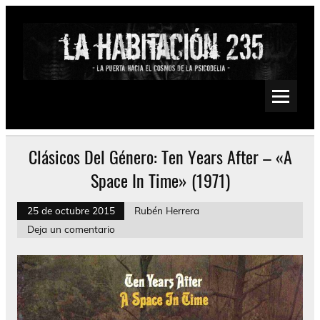
Saltar
al
contenido
La Habitación 235
Psychedelic, Stoner, Doom, Sludge, Fuzz, Space, Drone
Clásicos Del Género: Ten Years After – «A
Space In Time» (1971)
25 de octubre 2015
Rubén Herrera
Deja un comentario