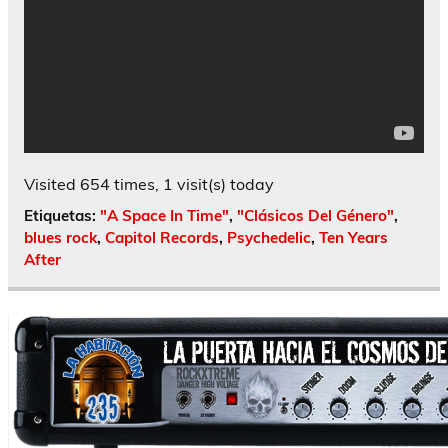
Visited 654 times, 1 visit(s) today
Etiquetas:
"A Space In Time"
,
"Clásicos Del Género"
,
blues rock
,
Capitol Records
,
Psychedelic
,
Ten Years
After