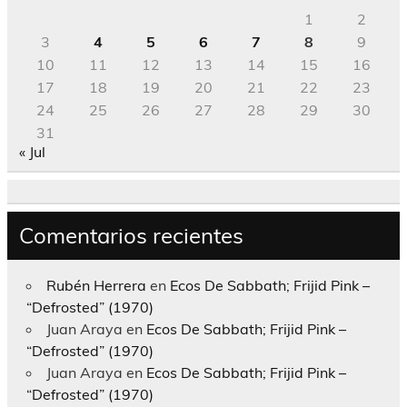
1
2
3
4
5
6
7
8
9
10
11
12
13
14
15
16
17
18
19
20
21
22
23
24
25
26
27
28
29
30
31
« Jul
Comentarios recientes
Rubén Herrera
en
Ecos De Sabbath; Frijid Pink –
“Defrosted” (1970)
Juan Araya
en
Ecos De Sabbath; Frijid Pink –
“Defrosted” (1970)
Juan Araya
en
Ecos De Sabbath; Frijid Pink –
“Defrosted” (1970)