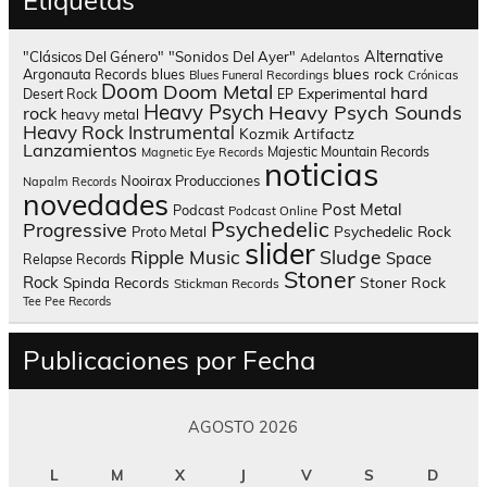
Etiquetas
Alternative
"Clásicos Del Género"
"Sonidos Del Ayer"
Adelantos
blues rock
Argonauta Records
blues
Blues Funeral Recordings
Crónicas
Doom
Doom Metal
hard
Experimental
Desert Rock
EP
Heavy Psych
Heavy Psych Sounds
rock
heavy metal
Heavy Rock
Instrumental
Kozmik Artifactz
Lanzamientos
Majestic Mountain Records
Magnetic Eye Records
noticias
Nooirax Producciones
Napalm Records
novedades
Post Metal
Podcast
Podcast Online
Psychedelic
Progressive
Psychedelic Rock
Proto Metal
slider
Sludge
Ripple Music
Space
Relapse Records
Stoner
Rock
Spinda Records
Stoner Rock
Stickman Records
Tee Pee Records
Publicaciones por Fecha
AGOSTO 2026
L
M
X
J
V
S
D