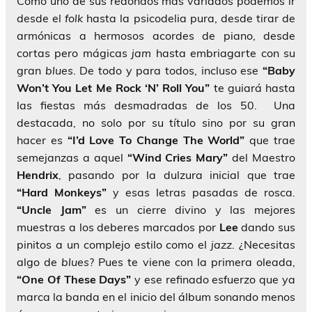
Como uno de sus redondos más variados podemos ir
desde el
folk
hasta la psicodelia pura, desde tirar de
armónicas a hermosos acordes de piano, desde
cortas pero mágicas
jam
hasta embriagarte con su
gran
blues
. De todo y para todos, incluso ese
“Baby
Won’t You Let Me Rock ‘N’ Roll You”
te guiará hasta
las fiestas más desmadradas de los 50. Una
destacada, no solo por su título sino por su gran
hacer es
“I’d Love To Change The World”
que trae
semejanzas a aquel
“Wind Cries Mary”
del Maestro
Hendrix
, pasando por la dulzura inicial que trae
“Hard Monkeys”
y esas letras pasadas de rosca.
“Uncle Jam”
es un cierre divino y las mejores
muestras a los deberes marcados por
Lee
dando sus
pinitos a un complejo estilo como el
jazz
. ¿Necesitas
algo de
blues
? Pues te viene con la primera oleada,
“One Of These Days”
y ese refinado esfuerzo que ya
marca la banda en el inicio del álbum sonando menos