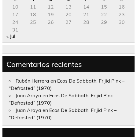
10
11
12
13
14
15
16
17
18
19
20
21
22
23
24
25
26
27
28
29
30
31
« Jul
Comentarios recientes
Rubén Herrera
en
Ecos De Sabbath; Frijid Pink –
“Defrosted” (1970)
Juan Araya
en
Ecos De Sabbath; Frijid Pink –
“Defrosted” (1970)
Juan Araya
en
Ecos De Sabbath; Frijid Pink –
“Defrosted” (1970)