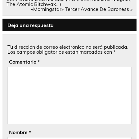
de
The Atomic Bitchwax…)
entradas
«Morningstar» Tercer Avance De Baroness »
Deja una respuesta
Tu dirección de correo electrónico no será publicada.
Los campos obligatorios están marcados con
*
Comentario
*
Nombre
*