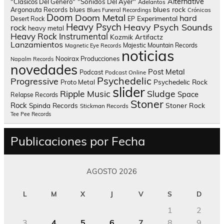
Alternative
"Clásicos Del Género"
"Sonidos Del Ayer"
Adelantos
blues rock
Argonauta Records
blues
Blues Funeral Recordings
Crónicas
Doom
Doom Metal
hard
Experimental
Desert Rock
EP
Heavy Psych
Heavy Psych Sounds
rock
heavy metal
Heavy Rock
Instrumental
Kozmik Artifactz
Lanzamientos
Majestic Mountain Records
Magnetic Eye Records
noticias
Nooirax Producciones
Napalm Records
novedades
Post Metal
Podcast
Podcast Online
Psychedelic
Progressive
Psychedelic Rock
Proto Metal
slider
Sludge
Ripple Music
Space
Relapse Records
Stoner
Rock
Spinda Records
Stoner Rock
Stickman Records
Tee Pee Records
Publicaciones por Fecha
AGOSTO 2026
L
M
X
J
V
S
D
1
2
3
4
5
6
7
8
9