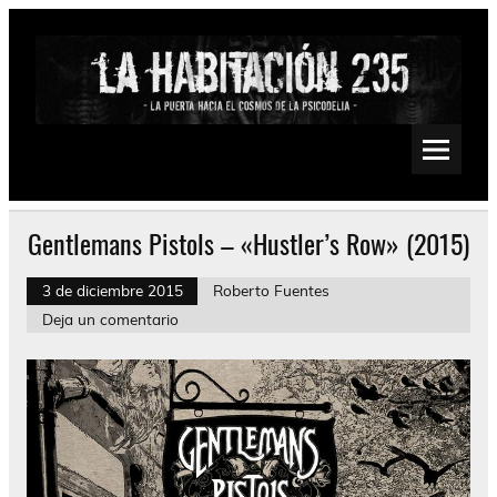
Saltar
al
contenido
La Habitación 235
Psychedelic, Stoner, Doom, Sludge, Fuzz, Space, Drone
Gentlemans Pistols – «Hustler’s Row» (2015)
3 de diciembre 2015
Roberto Fuentes
Deja un comentario