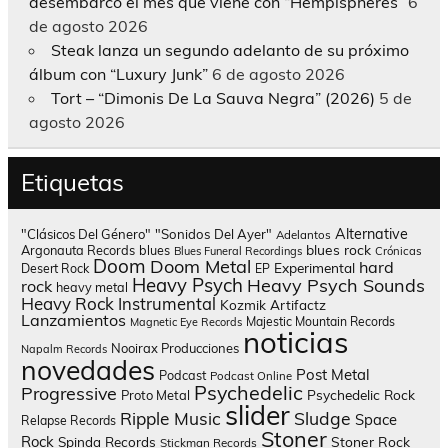
desembarco el mes que viene con “Hempispheres”
6
de agosto 2026
Steak lanza un segundo adelanto de su próximo
álbum con “Luxury Junk”
6 de agosto 2026
Tort – “Dimonis De La Sauva Negra” (2026)
5 de
agosto 2026
Etiquetas
Alternative
"Clásicos Del Género"
"Sonidos Del Ayer"
Adelantos
blues rock
Argonauta Records
blues
Blues Funeral Recordings
Crónicas
Doom
Doom Metal
hard
Experimental
Desert Rock
EP
Heavy Psych
Heavy Psych Sounds
rock
heavy metal
Heavy Rock
Instrumental
Kozmik Artifactz
Lanzamientos
Majestic Mountain Records
Magnetic Eye Records
noticias
Nooirax Producciones
Napalm Records
novedades
Post Metal
Podcast
Podcast Online
Psychedelic
Progressive
Psychedelic Rock
Proto Metal
slider
Sludge
Ripple Music
Space
Relapse Records
Stoner
Rock
Spinda Records
Stoner Rock
Stickman Records