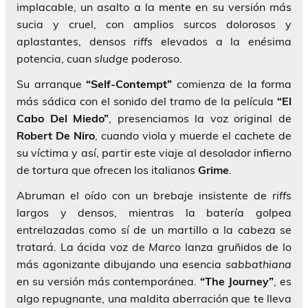
implacable, un asalto a la mente en su versión más
sucia y cruel, con amplios surcos dolorosos y
aplastantes, densos
riffs
elevados a la enésima
potencia, cuan
sludge
poderoso.
Su arranque
“Self-Contempt”
comienza de la forma
más sádica con el sonido del tramo de la película
“El
Cabo Del Miedo”
, presenciamos la voz original de
Robert De Niro
, cuando viola y muerde el cachete de
su víctima y así, partir este viaje al desolador infierno
de tortura que ofrecen los italianos
Grime
.
Abruman el oído con un brebaje insistente de
riffs
largos y densos, mientras la batería golpea
entrelazadas como sí de un martillo a la cabeza se
tratará. La ácida voz de
Marco
lanza gruñidos de lo
más agonizante dibujando una esencia
sabbathiana
en su versión más contemporánea.
“The Journey”
, es
algo repugnante, una maldita aberración que te lleva