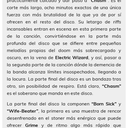
prácticamente calcado y dar paso a
“Chasm”
. Es el
corte más largo, ocho minutos exactos de una única
fuerza con más brutalidad de la que ya de por sí
ofrecen en el resto del disco. Su letargo de
riffs
incansables entran en escena en esta primera parte
de la canción, convirtiéndose en la parte más
profunda del disco que se difiere entre pequeñas
melodías propias del
doom
más sobrecargado y
oscuro, en la vena de
Electric Wizard
, y así, pasar a
la segunda parte de la canción dónde la demencia de
la banda alcanza límites insospechados, llegando a
la locura. La parte final del disco es un bandazo tras
otro, sin posibilidad de respiro. Está claro,
“Chasm”
es el soberano que manda en este disco.
La parte final del disco la componen
“Born Sick”
y
“Wife-Beater”
, la primera es una muestra de rencor
desenfrenado en el
stoner
más enérgico que puede
ofrecer
Grime
y de ritmo algo más rápido que