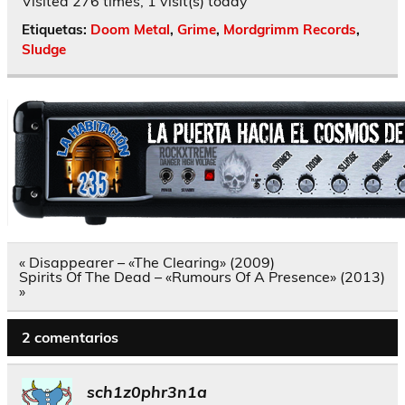
Visited 276 times, 1 visit(s) today
Etiquetas:
Doom Metal
,
Grime
,
Mordgrimm Records
,
Sludge
Navegación
« Disappearer – «The Clearing» (2009)
de
Spirits Of The Dead – «Rumours Of A Presence» (2013)
entradas
»
2 comentarios
sch1z0phr3n1a