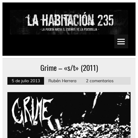
Saltar
al
contenido
La Habitación 235
Psychedelic, Stoner, Doom, Sludge, Fuzz, Space, Drone
Grime – «s/t» (2011)
5 de julio 2013
Rubén Herrera
2 comentarios