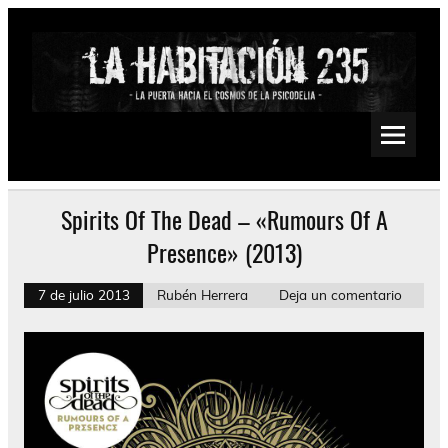
Saltar
al
contenido
La Habitación 235
Psychedelic, Stoner, Doom, Sludge, Fuzz, Space, Drone
Spirits Of The Dead – «Rumours Of A
Presence» (2013)
7 de julio 2013
Rubén Herrera
Deja un comentario