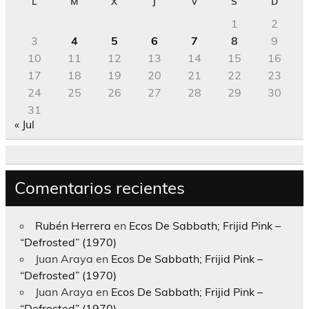
L
M
X
J
V
S
D
1
2
3
4
5
6
7
8
9
10
11
12
13
14
15
16
17
18
19
20
21
22
23
24
25
26
27
28
29
30
31
« Jul
Comentarios recientes
Rubén Herrera
en
Ecos De Sabbath; Frijid Pink –
“Defrosted” (1970)
Juan Araya
en
Ecos De Sabbath; Frijid Pink –
“Defrosted” (1970)
Juan Araya
en
Ecos De Sabbath; Frijid Pink –
“Defrosted” (1970)