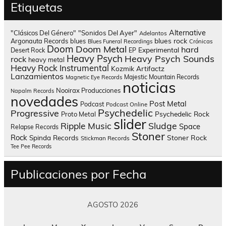
Etiquetas
Alternative
"Clásicos Del Género"
"Sonidos Del Ayer"
Adelantos
blues rock
Argonauta Records
blues
Blues Funeral Recordings
Crónicas
Doom
Doom Metal
hard
Experimental
Desert Rock
EP
Heavy Psych
Heavy Psych Sounds
rock
heavy metal
Heavy Rock
Instrumental
Kozmik Artifactz
Lanzamientos
Majestic Mountain Records
Magnetic Eye Records
noticias
Nooirax Producciones
Napalm Records
novedades
Post Metal
Podcast
Podcast Online
Psychedelic
Progressive
Psychedelic Rock
Proto Metal
slider
Sludge
Ripple Music
Space
Relapse Records
Stoner
Rock
Spinda Records
Stoner Rock
Stickman Records
Tee Pee Records
Publicaciones por Fecha
AGOSTO 2026