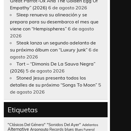
Great Parrot-Ox And The Golden Egg Of
Empathy” (2026)
6 de agosto 2026
Sleep renueva su alineación y se
prepara para su desembarco el mes que
viene con “Hempispheres”
6 de agosto
2026
Steak lanza un segundo adelanto de
su próximo álbum con “Luxury Junk”
6 de
agosto 2026
Tort – “Dimonis De La Sauva Negra”
(2026)
5 de agosto 2026
Stoned Jesus presenta todos los
detalles de su próximo “Songs To Moon”
5
de agosto 2026
Etiquetas
"Clásicos Del Género"
"Sonidos Del Ayer"
Adelantos
Alternative
Argonauta Records
blues
Blues Funeral