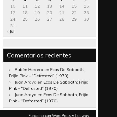
10
11
12
13
14
15
16
17
18
19
20
21
22
23
24
25
26
27
28
29
30
31
« Jul
Comentarios recientes
Rubén Herrera
en
Ecos De Sabbath;
Frijid Pink – “Defrosted” (1970)
Juan Araya
en
Ecos De Sabbath; Frijid
Pink – “Defrosted” (1970)
Juan Araya
en
Ecos De Sabbath; Frijid
Pink – “Defrosted” (1970)
Funciona con
WordPress
y
Leeway
.