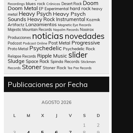
Doom
blues rock
Desert Rock
Recordings
Crónicas
Doom Metal
hard rock
Experimental
heavy
EP
Heavy Psych
Heavy Psych
metal
Sounds
Heavy Rock
Instrumental
Kozmik
Lanzamientos
Artifactz
Magnetic Eye Records
Nooirax
Majestic Mountain Records
Napalm Records
noticias
novedades
Producciones
Progressive
Post Metal
Podcast
Podcast Online
Psychedelic
Psychedelic Rock
Proto Metal
slider
Ripple Music
Relapse Records
Sludge
Space Rock
Spinda Records
Stickman
Stoner
Stoner Rock
Records
Tee Pee Records
Publicaciones por Fecha
AGOSTO 2026
L
M
X
J
V
S
D
1
2
3
4
5
6
7
8
9