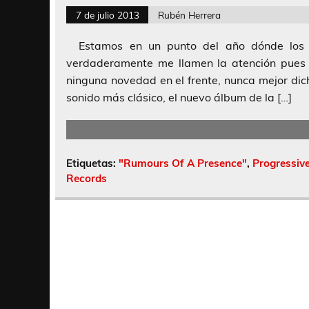
7 de julio 2013
Rubén Herrera
Estamos en un punto del año dónde los nu
verdaderamente me llamen la atención pues
ninguna novedad en el frente, nunca mejor dic
sonido más clásico, el nuevo álbum de la […]
Etiquetas:
"Rumours Of A Presence"
,
Progressiv
Records