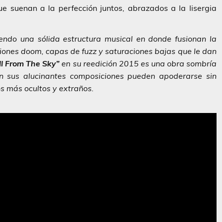
e suenan a la perfección juntos, abrazados a la lisergia
endo una sólida estructura musical en donde fusionan la
iones doom, capas de fuzz y saturaciones bajas que le dan
l From The Sky”
en su reedición 2015 es una obra sombría
on sus alucinantes composiciones pueden apoderarse sin
s más ocultos y extraños.