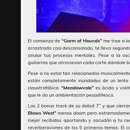
El comienzo de
“Garm
of Hounds”
me trae a la
arrastrado casi desconsolado, te lleva segund
anular tus procesos mentales. Pese a la os
guitarras que atraviesan cada corte dándole
b
Pese a no estar tan relacionados musicalment
están completamente inundados de un lento 
claustrofóbica.
“Meadowvale”
es ácida y volát
que le da un ambientación pesadillesca.
Los 2
bonus track
de su debut 7” y que cierran
Blows West”
menos
doom
pero extremadamente
mejor recibidos aportando y sacudón a tu ce
reverberaciones de los 5 primeros temas. El 