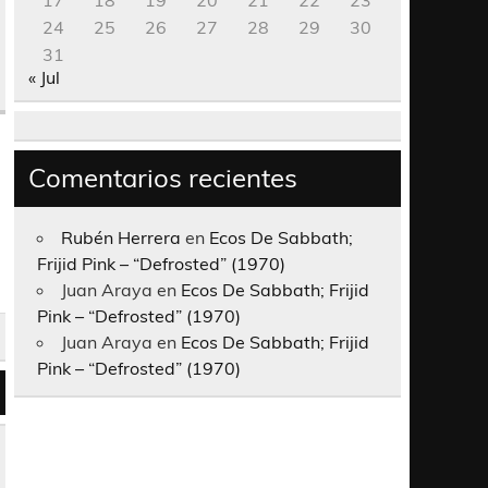
17
18
19
20
21
22
23
24
25
26
27
28
29
30
31
« Jul
Comentarios recientes
Rubén Herrera
en
Ecos De Sabbath;
Frijid Pink – “Defrosted” (1970)
Juan Araya
en
Ecos De Sabbath; Frijid
Pink – “Defrosted” (1970)
Juan Araya
en
Ecos De Sabbath; Frijid
Pink – “Defrosted” (1970)