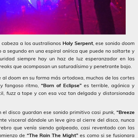
 cabeza a los australianos
Holy Serpent
, ese sonido
doom
o a segundo en una espiral onírica que puede no soltarte y
curidad siempre hay un haz de luz esperanzador en las
reaks
que acompasan un saturadísimo y penetrante bajo.
e al
doom
en su forma más ortodoxa, muchos de los cortes
y fangoso ritmo,
“Born of Eclipse”
es terrible, agónica y
il,
fuzz
a tope y con esa voz tan delgada y distorsionada
 el disco guardan ese sonido primitivo casi
punk
,
“Breeze
 visceral dándole un leve giro al cierre del disco, nunca
rebro que venía siendo golpeado, casi reventado con las
comienzo de
“The Rain The Might”
es como si se fusionara