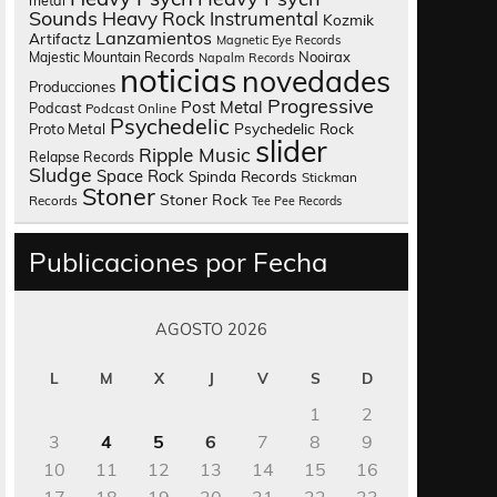
metal
Sounds
Heavy Rock
Instrumental
Kozmik
Lanzamientos
Artifactz
Magnetic Eye Records
Nooirax
Majestic Mountain Records
Napalm Records
noticias
novedades
Producciones
Progressive
Post Metal
Podcast
Podcast Online
Psychedelic
Psychedelic Rock
Proto Metal
slider
Ripple Music
Relapse Records
Sludge
Space Rock
Spinda Records
Stickman
Stoner
Stoner Rock
Records
Tee Pee Records
Publicaciones por Fecha
AGOSTO 2026
L
M
X
J
V
S
D
1
2
3
4
5
6
7
8
9
10
11
12
13
14
15
16