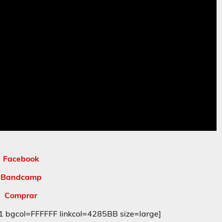
Facebook
Bandcamp
Comprar
gcol=FFFFFF linkcol=4285BB size=large]