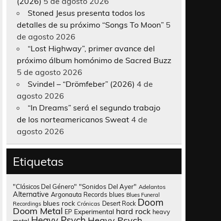
(2026)
5 de agosto 2026
Stoned Jesus presenta todos los
detalles de su próximo “Songs To Moon”
5
de agosto 2026
“Lost Highway”, primer avance del
próximo álbum homónimo de Sacred Buzz
5 de agosto 2026
Svindel – “Drömfeber” (2026)
4 de
agosto 2026
“In Dreams” será el segundo trabajo
de los norteamericanos Sweat
4 de
agosto 2026
Etiquetas
"Clásicos Del Género"
"Sonidos Del Ayer"
Adelantos
Alternative
Argonauta Records
blues
Blues Funeral
Doom
blues rock
Desert Rock
Recordings
Crónicas
Doom Metal
hard rock
Experimental
heavy
EP
Heavy Psych
Heavy Psych