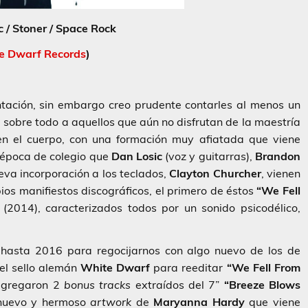
c / Stoner / Space Rock
e Dwarf Records
)
tación, sin embargo creo prudente contarles al menos un
, sobre todo a aquellos que aún no disfrutan de la maestría
en el cuerpo, con una formación muy afiatada que viene
 época de colegio que
Dan Losic
(voz y guitarras),
Brandon
eva incorporación a los teclados,
Clayton Churcher
, vienen
os manifiestos discográficos, el primero de éstos
“We Fell
(2014), caracterizados todos por un sonido psicodélico,
asta 2016 para regocijarnos con algo nuevo de los de
 el sello alemán
White Dwarf
para reeditar
“
We Fell From
 agregaron 2
bonus tracks
extraídos del 7”
“Breeze Blows
nuevo y hermoso
artwork
de
Maryanna Hardy
que viene