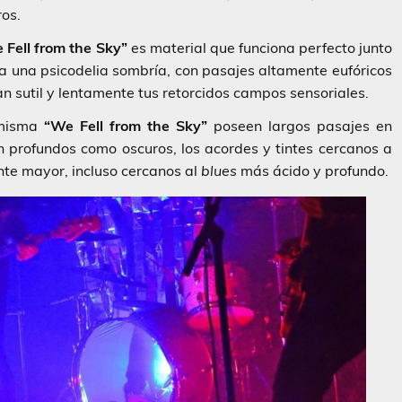
ros.
 Fell from the Sky”
es material que funciona perfecto junto
 a una psicodelia sombría, con pasajes altamente eufóricos
n sutil y lentamente tus retorcidos campos sensoriales.
misma
“We Fell from the Sky”
poseen largos pasajes en
 profundos como oscuros, los acordes y tintes cercanos a
te mayor, incluso cercanos al
blues
más ácido y profundo.