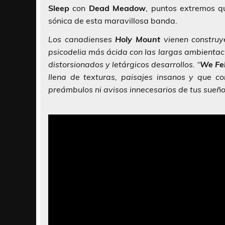
Sleep
con
Dead Meadow
, puntos extremos qu
sónica de esta maravillosa banda.
Los canadienses
Holy Mount
vienen construy
psicodelia más ácida con las largas ambientac
distorsionados y letárgicos desarrollos. “
We Fel
llena de texturas, paisajes insanos y que c
preámbulos ni avisos innecesarios de tus sueño