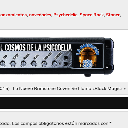
Lanzamientos
,
novedades
,
Psychedelic
,
Space Rock
,
Stoner
,
2015)
Lo Nuevo Brimstone Coven Se Llama «Black Magic» »
icada.
Los campos obligatorios están marcados con
*