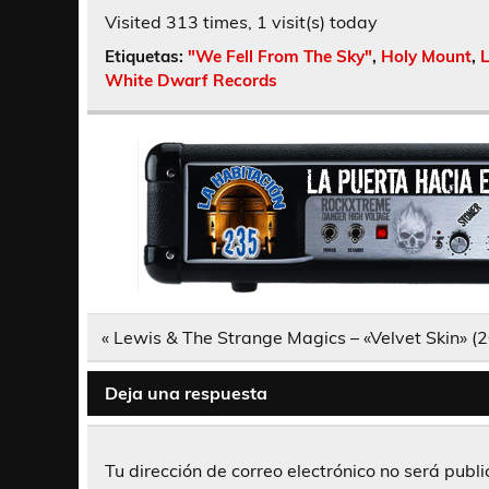
Visited 313 times, 1 visit(s) today
Etiquetas:
"We Fell From The Sky"
,
Holy Mount
,
White Dwarf Records
Navegación
« Lewis & The Strange Magics – «Velvet Skin» (
de
entradas
Deja una respuesta
Tu dirección de correo electrónico no será publ