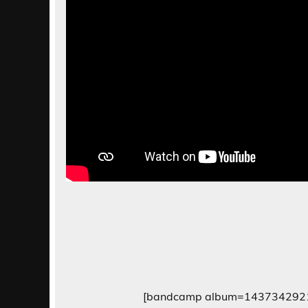
[bandcamp album=1437342921 b