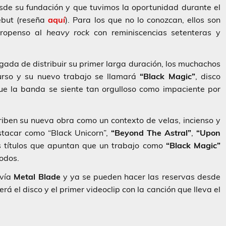
e su fundación y que tuvimos la oportunidad durante el
ebut (reseña
aquí
). Para los que no lo conozcan, ellos son
propenso al
heavy rock
con reminiscencias setenteras y
rgada de distribuir su primer larga duración, los muchachos
urso y su nuevo trabajo se llamará
“Black Magic”
, disco
ue la banda se siente tan orgulloso como impaciente por
iben su nueva obra como un contexto de velas, incienso y
stacar como “Black Unicorn”,
“Beyond The Astral”
,
“Upon
s títulos que apuntan que un trabajo como
“Black Magic”
odos.
vía
Metal Blade
y ya se pueden hacer las reservas desde
á el disco y el primer videoclip con la canción que lleva el