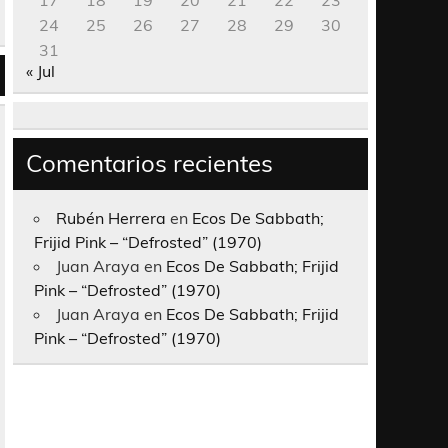
17
18
19
20
21
22
23
24
25
26
27
28
29
30
31
« Jul
Comentarios recientes
Rubén Herrera
en
Ecos De Sabbath;
Frijid Pink – “Defrosted” (1970)
Juan Araya
en
Ecos De Sabbath; Frijid
Pink – “Defrosted” (1970)
Juan Araya
en
Ecos De Sabbath; Frijid
Pink – “Defrosted” (1970)