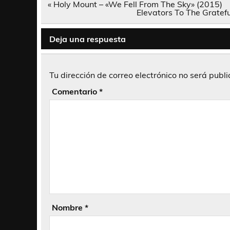
Navegación
« Holy Mount – «We Fell From The Sky» (2015)
de
Elevators To The Gratef
entradas
Deja una respuesta
Tu dirección de correo electrónico no será publ
Comentario
*
Nombre
*