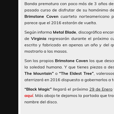
Banda prematura con poco más de 3 años desd
pasado curso de disfrutar de su homónimo d
Brimstone Coven
cuarteto norteamericano 
parece que el 2016 estarán de vuelta.
Según informa
Metal Blade
, discográfica enca
de
Virginia
regresarán durante el próximo c
escrito y fabricado en apenas un año y del q
mostrarlo a las masas.
Son los propios
Brimstone Coven
los que descr
la soledad humana. Y que tienes piezas a de
The Mountain”
o
“The Eldest Tree”
, valeroso
aterrizará en 2016 dispuesto a gobernarlos a t
“Black Magic”
llegará el próximo
29 de Enero
aquí
. Más abajo te dejamos la portada que traer
nombre del disco.