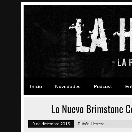
Saltar
al
contenido
La Habitación 235
Psychedelic, Stoner, Doom, Sludge, Fuzz, Space,
Inicio
Novedades
Podcast
En
Lo Nuevo Brimstone C
9 de diciembre 2015
Rubén Herrera