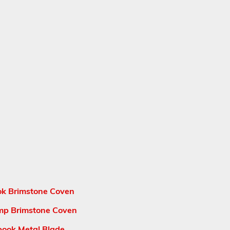
k Brimstone Coven
p Brimstone Coven
book Metal Blade