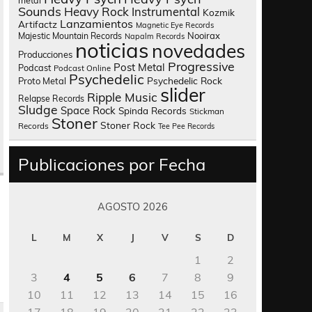
metal
Sounds
Heavy Rock
Instrumental
Kozmik
Lanzamientos
Artifactz
Magnetic Eye Records
Nooirax
Majestic Mountain Records
Napalm Records
noticias
novedades
Producciones
Progressive
Post Metal
Podcast
Podcast Online
Psychedelic
Psychedelic Rock
Proto Metal
slider
Ripple Music
Relapse Records
Sludge
Space Rock
Spinda Records
Stickman
Stoner
Stoner Rock
Records
Tee Pee Records
Publicaciones por Fecha
AGOSTO 2026
L
M
X
J
V
S
D
1
2
3
4
5
6
7
8
9
10
11
12
13
14
15
16