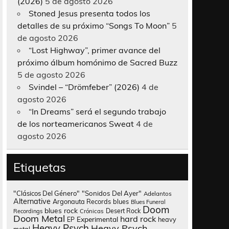
(2026)
5 de agosto 2026
Stoned Jesus presenta todos los
detalles de su próximo “Songs To Moon”
5
de agosto 2026
“Lost Highway”, primer avance del
próximo álbum homónimo de Sacred Buzz
5 de agosto 2026
Svindel – “Drömfeber” (2026)
4 de
agosto 2026
“In Dreams” será el segundo trabajo
de los norteamericanos Sweat
4 de
agosto 2026
Etiquetas
"Clásicos Del Género"
"Sonidos Del Ayer"
Adelantos
Alternative
Argonauta Records
blues
Blues Funeral
Doom
blues rock
Desert Rock
Recordings
Crónicas
Doom Metal
hard rock
Experimental
heavy
EP
Heavy Psych
Heavy Psych