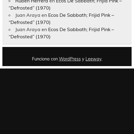
Rubén Herrera
en
Ecos De Sabbath; Frijid Pink –
“Defrosted” (1970)
Juan Araya
en
Ecos De Sabbath; Frijid Pink –
“Defrosted” (1970)
Juan Araya
en
Ecos De Sabbath; Frijid Pink –
“Defrosted” (1970)
Funciona con
WordPress
y
Leeway
.