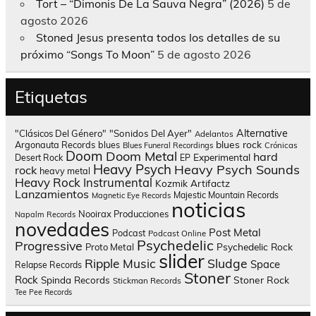
Tort – “Dimonis De La Sauva Negra” (2026)
5 de
agosto 2026
Stoned Jesus presenta todos los detalles de su
próximo “Songs To Moon”
5 de agosto 2026
Etiquetas
Alternative
"Clásicos Del Género"
"Sonidos Del Ayer"
Adelantos
blues rock
Argonauta Records
blues
Blues Funeral Recordings
Crónicas
Doom
Doom Metal
hard
Experimental
Desert Rock
EP
Heavy Psych
Heavy Psych Sounds
rock
heavy metal
Heavy Rock
Instrumental
Kozmik Artifactz
Lanzamientos
Majestic Mountain Records
Magnetic Eye Records
noticias
Nooirax Producciones
Napalm Records
novedades
Post Metal
Podcast
Podcast Online
Psychedelic
Progressive
Psychedelic Rock
Proto Metal
slider
Sludge
Ripple Music
Space
Relapse Records
Stoner
Rock
Spinda Records
Stoner Rock
Stickman Records
Tee Pee Records