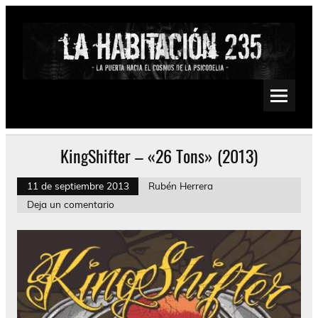
Saltar
al
contenido
La Habitación 235
Psychedelic, Stoner, Doom, Sludge, Fuzz, Space, Drone
KingShifter – «26 Tons» (2013)
11 de septiembre 2013
Rubén Herrera
Deja un comentario