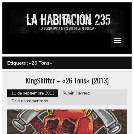
Saltar
al
contenido
La Habitación 235
Psychedelic, Stoner, Doom, Sludge, Fuzz, Space, Drone
Etiqueta:
«26 Tons»
KingShifter – «26 Tons» (2013)
11 de septiembre 2013
Rubén Herrera
Deja un comentario