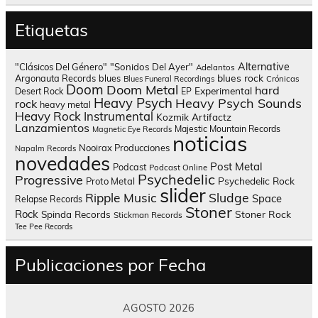
Etiquetas
Alternative
"Clásicos Del Género"
"Sonidos Del Ayer"
Adelantos
blues rock
Argonauta Records
blues
Blues Funeral Recordings
Crónicas
Doom
Doom Metal
hard
Experimental
Desert Rock
EP
Heavy Psych
Heavy Psych Sounds
rock
heavy metal
Heavy Rock
Instrumental
Kozmik Artifactz
Lanzamientos
Majestic Mountain Records
Magnetic Eye Records
noticias
Nooirax Producciones
Napalm Records
novedades
Post Metal
Podcast
Podcast Online
Psychedelic
Progressive
Psychedelic Rock
Proto Metal
slider
Sludge
Ripple Music
Space
Relapse Records
Stoner
Rock
Spinda Records
Stoner Rock
Stickman Records
Tee Pee Records
Publicaciones por Fecha
AGOSTO 2026