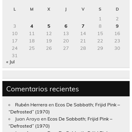
L
M
X
J
V
S
D
1
2
3
4
5
6
7
8
9
10
11
12
13
14
15
16
17
18
19
20
21
22
23
24
25
26
27
28
29
30
31
« Jul
Comentarios recientes
Rubén Herrera
en
Ecos De Sabbath; Frijid Pink –
“Defrosted” (1970)
Juan Araya
en
Ecos De Sabbath; Frijid Pink –
“Defrosted” (1970)