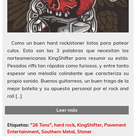
Como un buen hard rock/stoner listos para patear
culos. Esta son las 3 palabras que necesitan los
norteamericanos KingShifter para resumir su estilo.
Pesados riffs tan rápidos como furiosos, y entre tanto
espesor una melodía colindante que caracteriza su
propio sonido. Buenos guitarreos, un buen trago de la
mejor botella y su apuesta personal por el rock and
roll […]
Leer más
Etiquetas:
"26 Tons"
,
hard rock
,
KingShifter
,
Pavement
Entertainment
,
Southern Metal
,
Stoner