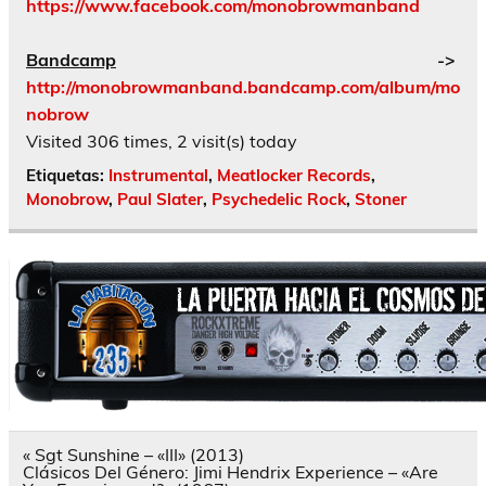
https://www.facebook.com/monobrowmanband
Bandcamp
->
http://monobrowmanband.bandcamp.com/album/mo
nobrow
Visited 306 times, 2 visit(s) today
Etiquetas:
Instrumental
,
Meatlocker Records
,
Monobrow
,
Paul Slater
,
Psychedelic Rock
,
Stoner
Navegación
« Sgt Sunshine – «III» (2013)
de
Clásicos Del Género: Jimi Hendrix Experience – «Are