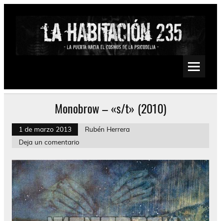
Saltar
al
contenido
La Habitación 235
Psychedelic, Stoner, Doom, Sludge, Fuzz, Space, Drone
Monobrow – «s/t» (2010)
1 de marzo 2013
Rubén Herrera
Deja un comentario