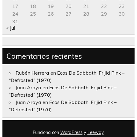
17
18
19
20
21
22
23
24
25
26
27
28
29
30
31
« Jul
Comentarios recientes
Rubén Herrera
en
Ecos De Sabbath; Frijid Pink –
“Defrosted” (1970)
Juan Araya
en
Ecos De Sabbath; Frijid Pink –
“Defrosted” (1970)
Juan Araya
en
Ecos De Sabbath; Frijid Pink –
“Defrosted” (1970)
Funciona con
WordPress
y
Leeway
.