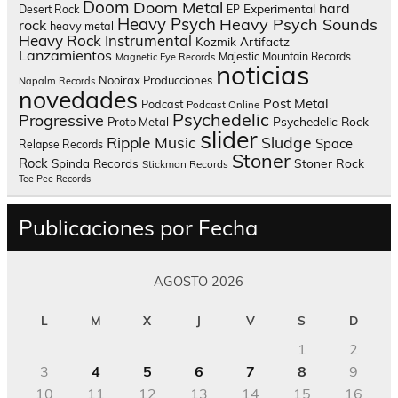
Doom
Doom Metal
hard
Experimental
Desert Rock
EP
Heavy Psych
Heavy Psych Sounds
rock
heavy metal
Heavy Rock
Instrumental
Kozmik Artifactz
Lanzamientos
Majestic Mountain Records
Magnetic Eye Records
noticias
Nooirax Producciones
Napalm Records
novedades
Post Metal
Podcast
Podcast Online
Psychedelic
Progressive
Psychedelic Rock
Proto Metal
slider
Sludge
Ripple Music
Space
Relapse Records
Stoner
Rock
Spinda Records
Stoner Rock
Stickman Records
Tee Pee Records
Publicaciones por Fecha
AGOSTO 2026
L
M
X
J
V
S
D
1
2
3
4
5
6
7
8
9
10
11
12
13
14
15
16