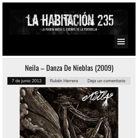
Saltar
al
contenido
La Habitación 235
Psychedelic, Stoner, Doom, Sludge, Fuzz, Space, Drone
Neila – Danza De Nieblas (2009)
7 de junio 2012
Rubén Herrera
Deja un comentario