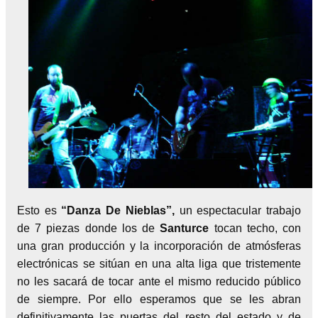
Esto es
“Danza De Nieblas”,
un espectacular trabajo
de 7 piezas donde los de
Santurce
tocan techo, con
una gran producción y la incorporación de atmósferas
electrónicas se sitúan en una alta liga que tristemente
no les sacará de tocar ante el mismo reducido público
de siempre. Por ello esperamos que se les abran
definitivamente las puertas del resto del estado y de