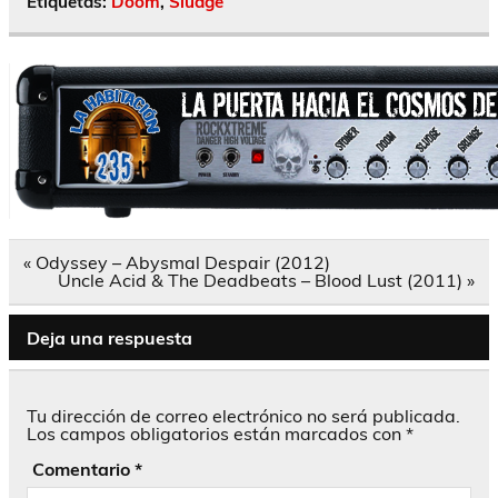
Etiquetas:
Doom
,
Sludge
Navegación
« Odyssey – Abysmal Despair (2012)
de
Uncle Acid & The Deadbeats – Blood Lust (2011) »
entradas
Deja una respuesta
Tu dirección de correo electrónico no será publicada.
Los campos obligatorios están marcados con
*
Comentario
*