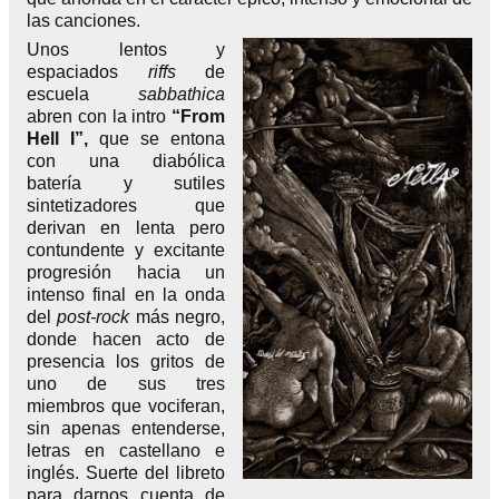
las canciones.
Unos lentos y
espaciados
riffs
de
escuela
sabbathica
abren con la intro
“From
Hell I”,
que se entona
con una diabólica
batería y sutiles
sintetizadores que
derivan en lenta pero
contundente y excitante
progresión hacia un
intenso final en la onda
del
post-rock
más negro,
donde hacen acto de
presencia los gritos de
uno de sus tres
miembros que vociferan,
sin apenas entenderse,
letras en castellano e
inglés. Suerte del libreto
para darnos cuenta de