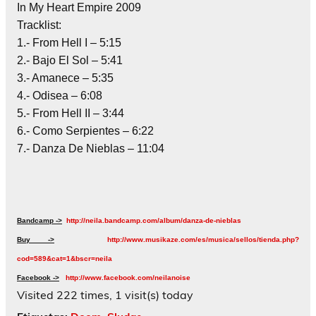
In My Heart Empire 2009
Tracklist:
1.- From Hell I – 5:15
2.- Bajo El Sol – 5:41
3.- Amanece – 5:35
4.- Odisea – 6:08
5.- From Hell II – 3:44
6.- Como Serpientes – 6:22
7.- Danza De Nieblas – 11:04
Bandcamp ->
http://neila.bandcamp.com/album/danza-de-nieblas
Buy ->
http://www.musikaze.com/es/musica/sellos/tienda.php?
cod=589&cat=1&bscr=neila
Facebook ->
http://www.facebook.com/neilanoise
Visited 222 times, 1 visit(s) today