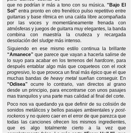
que no podrían ir más a tono con su música.
“Bajo El
Sol”
entra pronto en otro frenético pulso repetitivo entre
guitarras y base rítmica en una caída libre acompañada
por las voces y momentáneamente frenada con
atmósferas y juegos de guitarra muy elegantes, la banda
combina con maestría la crudeza y recargada
desolación del
sludge
más intenso.
Siguiendo en ese mismo estilo continua la brillante
“Amanece”
que parece que vayan a hacerla salirse de
lo suyo para acabar en los terrenos del
hardcore
, para
después entablar algo más que coqueteos con el
rock
progresivo
, lo que provoca un final más épico que el que
muchas bandas de
heavy metal
sueñan conseguir. En
“Odisea”
ocurre lo contrario, van directos al grano
desde un principio, para encontrarse con unos pasajes
mas tranquilos y una parte mas calidad al final del corte.
Poco nos va quedando ya que definir de su colisión de
sonidos metálicos y bellos pasajes ambientales y
post-
rockeros
y no quiero caer en el error de que parezca que
todas las canciones ofrecen los mismos ingredientes,
que es algo totalmente cierto a la vez que