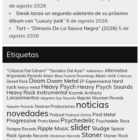
de agosto 2026
Steak lanza un segundo adelanto de su próximo
álbum con “Luxury Junk”
6 de agosto 2026
Tort – “Dimonis De La Sauva Negra” (2026)
5 de
agosto 2026
Etiquetas
Alternative
"Clásicos Del Género"
"Sonidos Del Ayer"
Adelantos
blues rock
Argonauta Records
blues
Blues Funeral Recordings
Crónicas
Doom
Doom Metal
hard
Experimental
Desert Rock
EP
Heavy Psych
Heavy Psych Sounds
rock
heavy metal
Heavy Rock
Instrumental
Kozmik Artifactz
Lanzamientos
Majestic Mountain Records
Magnetic Eye Records
noticias
Nooirax Producciones
Napalm Records
novedades
Post Metal
Podcast
Podcast Online
Psychedelic
Progressive
Psychedelic Rock
Proto Metal
slider
Sludge
Ripple Music
Space
Relapse Records
Stoner
Rock
Spinda Records
Stoner Rock
Stickman Records