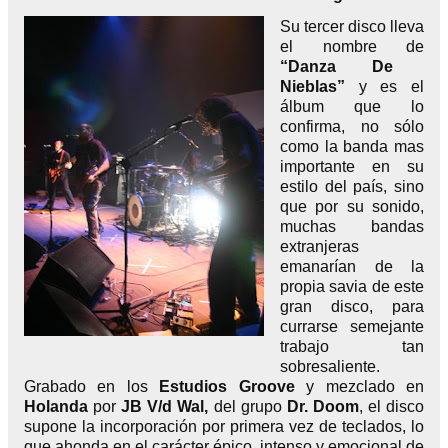
Su tercer disco lleva
el nombre de
“Danza De
Nieblas”
y es el
álbum que lo
confirma, no sólo
como la banda mas
importante en su
estilo del país, sino
que por su sonido,
muchas bandas
extranjeras
emanarían de la
propia savia de este
gran disco, para
currarse semejante
trabajo tan
sobresaliente.
Grabado en los
Estudios Groove
y mezclado en
Holanda
por
JB V/d Wal,
del grupo
Dr. Doom
, el disco
supone la incorporación por primera vez de teclados, lo
que ahonda en el carácter épico, intenso y emocional de