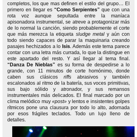
completos, los que mas definen el estilo del grupo… El
primero en llegar es
“Como Serpientes”
que con una
rota voz aunque sepultada entre la maníaca
apisonadora instrumental, se atreve a protagonizar más
de lo normal la canción, siendo probablemente el corte
que más merezca la etiqueta
sludge metal
y aún con
todo siendo capaces de parar la maquinaria creando
pasajes hechizados a lo
Isis
. Además este tema parece
contar con una letra más currada, lo que la distingue en
este apartado del resto. Y así llegar al tema final.
“Danza De Nieblas”
es su forma de despedirse a lo
grande, con 11 minutos de corte homónimo, donde
caben sus clásicos
riffs
abrasivos y también
escalonados al ritmo de la batería, sus voces primitivas,
sus bajo sólido y atronador, y sus remansos
instrumentales más delicados. El final marcado por un
clima melódico muy
«post»
y lentos e insistentes golpes
rítmicos pone una clausura por todo lo alto, adornada
por esos frágiles teclados. Todo un lujo lleno de
detalles.