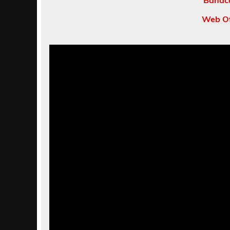
Bandc
Web Of