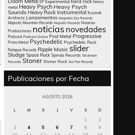
Doom Metal
hard rock
Experimental
heavy
EP
Heavy Psych
Heavy Psych
metal
Sounds
Heavy Rock
Instrumental
Kozmik
Lanzamientos
Artifactz
Magnetic Eye Records
Nooirax
Majestic Mountain Records
Napalm Records
noticias
novedades
Producciones
Progressive
Post Metal
Podcast
Podcast Online
Psychedelic
Psychedelic Rock
Proto Metal
slider
Ripple Music
Relapse Records
Sludge
Space Rock
Spinda Records
Stickman
Stoner
Stoner Rock
Records
Tee Pee Records
Publicaciones por Fecha
AGOSTO 2026
L
M
X
J
V
S
D
1
2
3
4
5
6
7
8
9
10
11
12
13
14
15
16