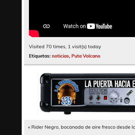
Visited 70 times, 1 visit(s) today
Etiquetas:
noticias
,
Puta Volcano
Navegación
« Rider Negro, bocanada de aire fresco desde 
de