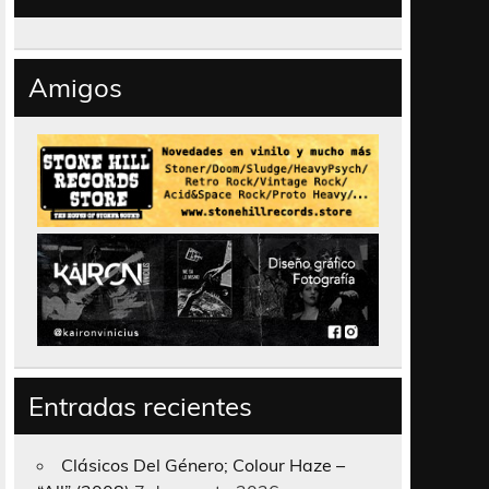
Amigos
Entradas recientes
Clásicos Del Género; Colour Haze –