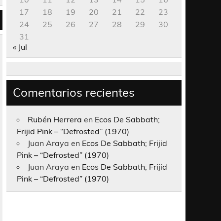
17
18
19
20
21
22
23
24
25
26
27
28
29
30
31
« Jul
Comentarios recientes
Rubén Herrera
en
Ecos De Sabbath;
Frijid Pink – “Defrosted” (1970)
Juan Araya
en
Ecos De Sabbath; Frijid
Pink – “Defrosted” (1970)
Juan Araya
en
Ecos De Sabbath; Frijid
Pink – “Defrosted” (1970)