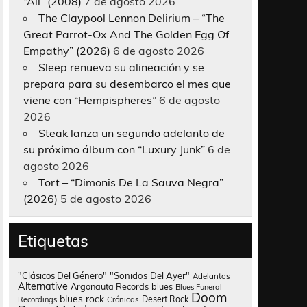
“All” (2008)
7 de agosto 2026
The Claypool Lennon Delirium – “The
Great Parrot-Ox And The Golden Egg Of
Empathy” (2026)
6 de agosto 2026
Sleep renueva su alineación y se
prepara para su desembarco el mes que
viene con “Hempispheres”
6 de agosto
2026
Steak lanza un segundo adelanto de
su próximo álbum con “Luxury Junk”
6 de
agosto 2026
Tort – “Dimonis De La Sauva Negra”
(2026)
5 de agosto 2026
Etiquetas
"Clásicos Del Género"
"Sonidos Del Ayer"
Adelantos
Alternative
Argonauta Records
blues
Blues Funeral
Doom
blues rock
Desert Rock
Recordings
Crónicas