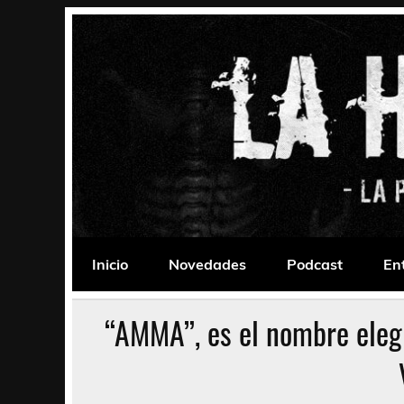
Saltar
al
contenido
La Habitación 235
Psychedelic, Stoner, Doom, Sludge, Fuzz, Space,
Inicio
Novedades
Podcast
En
“AMMA”, es el nombre eleg