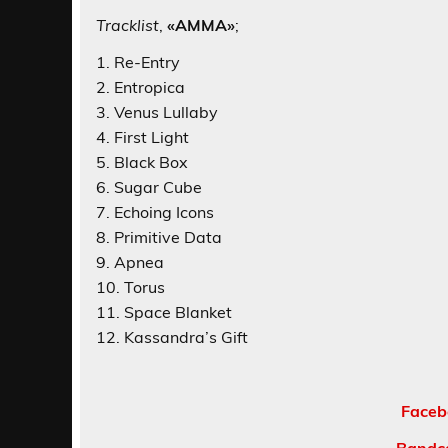
Tracklist
,
«AMMA»
;
1. Re-Entry
2. Entropica
3. Venus Lullaby
4. First Light
5. Black Box
6. Sugar Cube
7. Echoing Icons
8. Primitive Data
9. Apnea
10. Torus
11. Space Blanket
12. Kassandra’s Gift
Faceb