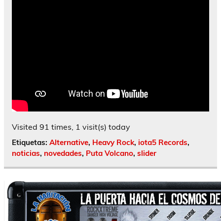
Visited 91 times, 1 visit(s) today
Etiquetas:
Alternative
,
Heavy Rock
,
iota5 Records
,
noticias
,
novedades
,
Puta Volcano
,
slider