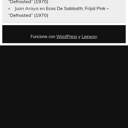
“Defrosted” (1970)
Juan Araya
en
Ecos De Sabbath; Frijid Pink –
“Defrosted” (1970)
Funciona con
WordPress
y
Leeway
.