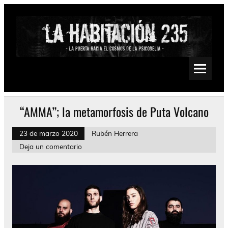
Saltar
al
contenido
La Habitación 235
Psychedelic, Stoner, Doom, Sludge, Fuzz, Space, Drone
“AMMA”; la metamorfosis de Puta Volcano
23 de marzo 2020
Rubén Herrera
Deja un comentario