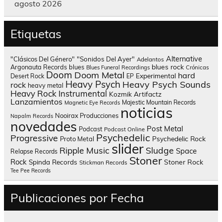
agosto 2026
Etiquetas
Alternative
"Clásicos Del Género"
"Sonidos Del Ayer"
Adelantos
blues rock
Argonauta Records
blues
Blues Funeral Recordings
Crónicas
Doom
Doom Metal
hard
Experimental
Desert Rock
EP
Heavy Psych
Heavy Psych Sounds
rock
heavy metal
Heavy Rock
Instrumental
Kozmik Artifactz
Lanzamientos
Majestic Mountain Records
Magnetic Eye Records
noticias
Nooirax Producciones
Napalm Records
novedades
Post Metal
Podcast
Podcast Online
Psychedelic
Progressive
Psychedelic Rock
Proto Metal
slider
Sludge
Ripple Music
Space
Relapse Records
Stoner
Rock
Spinda Records
Stoner Rock
Stickman Records
Tee Pee Records
Publicaciones por Fecha