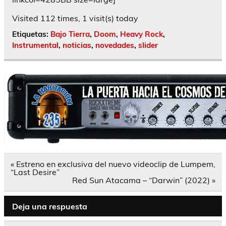
Visited 112 times, 1 visit(s) today
Etiquetas:
Bajo Tierra
,
Doom
,
Heavy Rock
,
Instrumental
,
noticias
,
novedades
,
slider
Navegación
« Estreno en exclusiva del nuevo videoclip de Lumpem,
de
“Last Desire”
entradas
Red Sun Atacama – “Darwin” (2022) »
Deja una respuesta