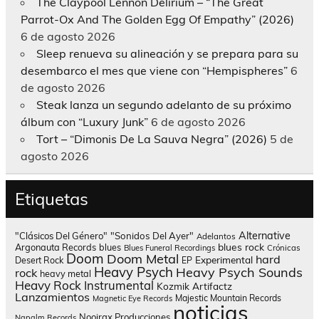
The Claypool Lennon Delirium – “The Great
Parrot-Ox And The Golden Egg Of Empathy” (2026)
6 de agosto 2026
Sleep renueva su alineación y se prepara para su
desembarco el mes que viene con “Hempispheres”
6
de agosto 2026
Steak lanza un segundo adelanto de su próximo
álbum con “Luxury Junk”
6 de agosto 2026
Tort – “Dimonis De La Sauva Negra” (2026)
5 de
agosto 2026
Etiquetas
Alternative
"Clásicos Del Género"
"Sonidos Del Ayer"
Adelantos
blues rock
Argonauta Records
blues
Blues Funeral Recordings
Crónicas
Doom
Doom Metal
hard
Experimental
Desert Rock
EP
Heavy Psych
Heavy Psych Sounds
rock
heavy metal
Heavy Rock
Instrumental
Kozmik Artifactz
Lanzamientos
Majestic Mountain Records
Magnetic Eye Records
noticias
Nooirax Producciones
Napalm Records