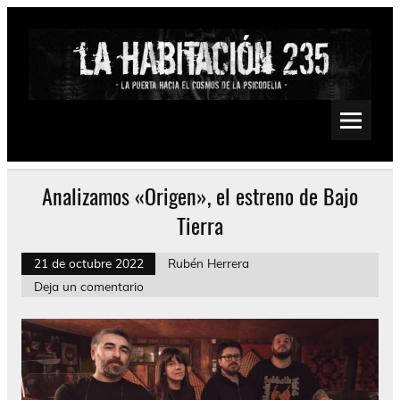
Saltar
al
contenido
La Habitación 235
Psychedelic, Stoner, Doom, Sludge, Fuzz, Space, Drone
Analizamos «Origen», el estreno de Bajo
Tierra
21 de octubre 2022
Rubén Herrera
Deja un comentario