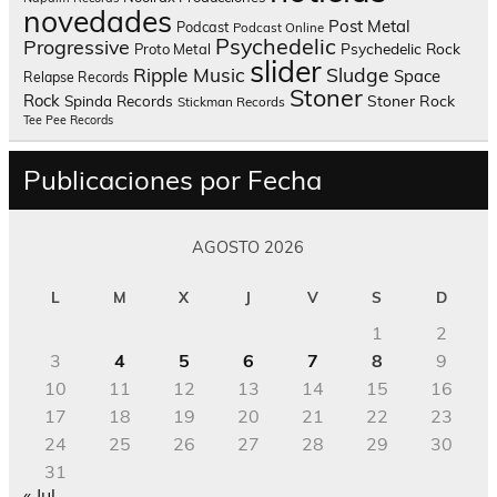
novedades
Post Metal
Podcast
Podcast Online
Psychedelic
Progressive
Psychedelic Rock
Proto Metal
slider
Sludge
Ripple Music
Space
Relapse Records
Stoner
Rock
Spinda Records
Stoner Rock
Stickman Records
Tee Pee Records
Publicaciones por Fecha
AGOSTO 2026
L
M
X
J
V
S
D
1
2
3
4
5
6
7
8
9
10
11
12
13
14
15
16
17
18
19
20
21
22
23
24
25
26
27
28
29
30
31
« Jul