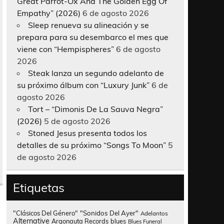
Great Parrot-Ox And The Golden Egg Of
Empathy” (2026)
6 de agosto 2026
Sleep renueva su alineación y se
prepara para su desembarco el mes que
viene con “Hempispheres”
6 de agosto
2026
Steak lanza un segundo adelanto de
su próximo álbum con “Luxury Junk”
6 de
agosto 2026
Tort – “Dimonis De La Sauva Negra”
(2026)
5 de agosto 2026
Stoned Jesus presenta todos los
detalles de su próximo “Songs To Moon”
5
de agosto 2026
Etiquetas
"Clásicos Del Género"
"Sonidos Del Ayer"
Adelantos
Alternative
Argonauta Records
blues
Blues Funeral