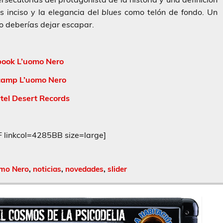
 inciso y la elegancia del
blues
como telón de fondo. Un
o deberías dejar escapar.
ook L’uomo Nero
amp L’uomo Nero
tel Desert Records
inkcol=4285BB size=large]
mo Nero
,
noticias
,
novedades
,
slider