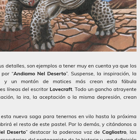
s detalles, son ejemplos a tener muy en cuenta ya que los
 por “
Andiamo Nel Deserto
”. Suspense, la inspiración, la
ales y un montón de matices más crean esta fábula
s líneas del escritor
Lovecraft
. Todo un gancho atrayente
ción, la ira, la aceptación o la misma depresión, crean
a esta nueva saga para tenernos en vilo hasta la próxima
brirá el resto de este pastel. Por lo demás, y citándonos a
el Deserto
” destacar la poderosa voz de
Cagliostro
, las
cutorias del protagonista de la historia y una definición