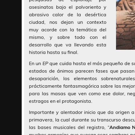
asesinatos bajo el polvoriento y
abrasivo calor de la desértica
ciudad, nos dejan un contexto
muy acorde con la temática del
mismo, y sobre todo con el
desarrollo que va llevando esta
historia hasta su final.
En un
EP
que cuida hasta el más pequeño de su
estados de ánimos parecen fases que pasan
desaparición, los elementos sobrenatur
prácticamente fantasmagórica sobre las mejore
para las masas que ven como ese dolor, nega
estragos en el protagonista.
Importante y alentador inicio que da origen 
primavera, la cual durante su transcurso descu
las bases musicales del registro, “
Andiamo N
muchas armonías que evocan esas sombras perse