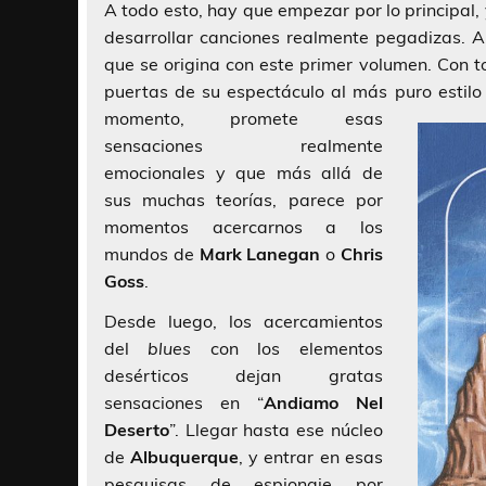
A todo esto, hay que empezar por lo principal
desarrollar canciones realmente pegadizas. A
que se origina con este primer volumen. Con t
puertas de su espectáculo al más puro estil
momento, promete esas
sensaciones realmente
emocionales y que más allá de
sus muchas teorías, parece por
momentos acercarnos a los
mundos de
Mark Lanegan
o
Chris
Goss
.
Desde luego, los acercamientos
del
blues
con los elementos
desérticos dejan gratas
sensaciones en “
Andiamo Nel
Deserto
”. Llegar hasta ese núcleo
de
Albuquerque
, y entrar en esas
pesquisas de espionaje por