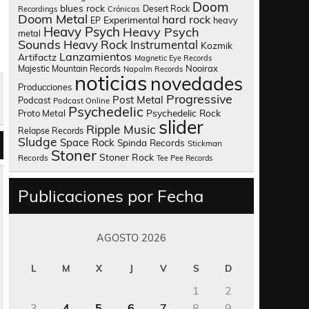
Doom
blues rock
Desert Rock
Recordings
Crónicas
Doom Metal
hard rock
Experimental
heavy
EP
Heavy Psych
Heavy Psych
metal
Sounds
Heavy Rock
Instrumental
Kozmik
Lanzamientos
Artifactz
Magnetic Eye Records
Nooirax
Majestic Mountain Records
Napalm Records
noticias
novedades
Producciones
Progressive
Post Metal
Podcast
Podcast Online
Psychedelic
Psychedelic Rock
Proto Metal
slider
Ripple Music
Relapse Records
Sludge
Space Rock
Spinda Records
Stickman
Stoner
Stoner Rock
Records
Tee Pee Records
Publicaciones por Fecha
AGOSTO 2026
L
M
X
J
V
S
D
1
2
3
4
5
6
7
8
9