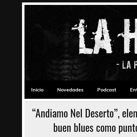
Saltar
al
contenido
La Habitación 235
Psychedelic, Stoner, Doom, Sludge, Fuzz, Space,
Inicio
Novedades
Podcast
En
“Andiamo Nel Deserto”, elem
buen blues como punto