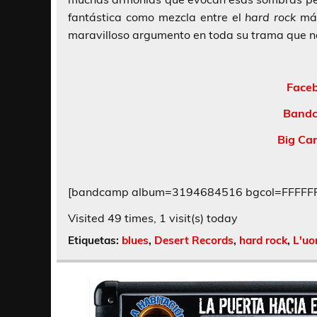
fantástica como mezcla entre el
hard rock
más
maravilloso argumento en toda su trama que n
Faceb
Bandc
Big Car
[bandcamp album=3194684516 bgcol=FFFFFF l
Visited 49 times, 1 visit(s) today
Etiquetas:
blues
,
Desert Records
,
hard rock
,
L'uo