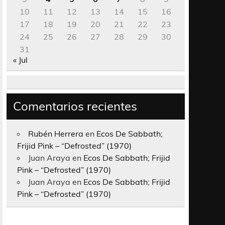
10
11
12
13
14
15
16
17
18
19
20
21
22
23
24
25
26
27
28
29
30
31
« Jul
Comentarios recientes
Rubén Herrera
en
Ecos De Sabbath;
Frijid Pink – “Defrosted” (1970)
Juan Araya
en
Ecos De Sabbath; Frijid
Pink – “Defrosted” (1970)
Juan Araya
en
Ecos De Sabbath; Frijid
Pink – “Defrosted” (1970)