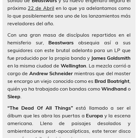
sonido de
Beastwars
y su nuevo engendro llegará el
próximo
22 de Abril
en lo que ya adelantamos como
lo que posiblemente sea uno de los lanzamientos más
reveladores del año.
Con una gran masa de discípulos repartidos en el
hemisferio sur,
Beastwars
obsequia así a sus
seguidores con este brutal adelanto para un LP que
fue producido por la propia banda y
James
Goldsmith
en la misma ciudad de
Wellington
. La mezcla corrió a
cargo de
Andrew Schneider
mientras que del master
se encargo un viejo conocido como es
Brad Boatright
,
quién ya ha trabajado con bandas como
Windhand
o
Sleep
.
“The Dead Of All Things”
está llamado a ser el
álbum que les abra las puertas a
Europa
y la escena
americana. Lleno de paisajes desolados y
ambientaciones post-apocalípticas, este tercer disco