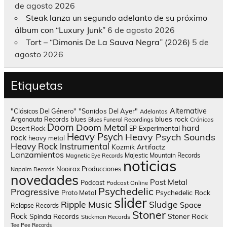
de agosto 2026
Steak lanza un segundo adelanto de su próximo
álbum con “Luxury Junk”
6 de agosto 2026
Tort – “Dimonis De La Sauva Negra” (2026)
5 de
agosto 2026
Etiquetas
Alternative
"Clásicos Del Género"
"Sonidos Del Ayer"
Adelantos
blues rock
Argonauta Records
blues
Blues Funeral Recordings
Crónicas
Doom
Doom Metal
hard
Experimental
Desert Rock
EP
Heavy Psych
Heavy Psych Sounds
rock
heavy metal
Heavy Rock
Instrumental
Kozmik Artifactz
Lanzamientos
Majestic Mountain Records
Magnetic Eye Records
noticias
Nooirax Producciones
Napalm Records
novedades
Post Metal
Podcast
Podcast Online
Psychedelic
Progressive
Psychedelic Rock
Proto Metal
slider
Sludge
Ripple Music
Space
Relapse Records
Stoner
Rock
Spinda Records
Stoner Rock
Stickman Records
Tee Pee Records