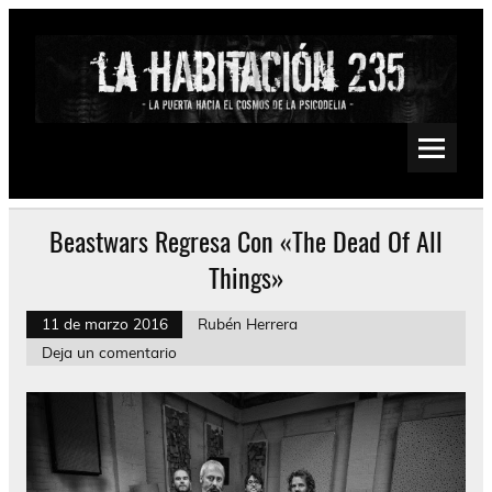
Saltar
al
contenido
La Habitación 235
Psychedelic, Stoner, Doom, Sludge, Fuzz, Space, Drone
Beastwars Regresa Con «The Dead Of All
Things»
11 de marzo 2016
Rubén Herrera
Deja un comentario