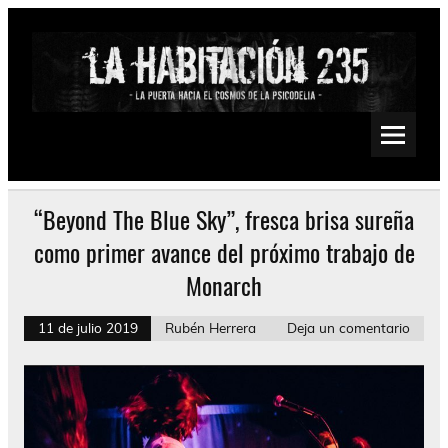
Saltar
al
contenido
La Habitación 235
Psychedelic, Stoner, Doom, Sludge, Fuzz, Space, Drone
“Beyond The Blue Sky”, fresca brisa sureña
como primer avance del próximo trabajo de
Monarch
11 de julio 2019
Rubén Herrera
Deja un comentario