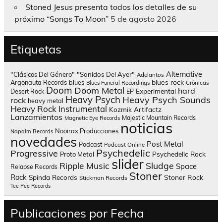
Stoned Jesus presenta todos los detalles de su
próximo “Songs To Moon”
5 de agosto 2026
Etiquetas
Alternative
"Clásicos Del Género"
"Sonidos Del Ayer"
Adelantos
blues rock
Argonauta Records
blues
Blues Funeral Recordings
Crónicas
Doom
Doom Metal
hard
Experimental
Desert Rock
EP
Heavy Psych
Heavy Psych Sounds
rock
heavy metal
Heavy Rock
Instrumental
Kozmik Artifactz
Lanzamientos
Majestic Mountain Records
Magnetic Eye Records
noticias
Nooirax Producciones
Napalm Records
novedades
Post Metal
Podcast
Podcast Online
Psychedelic
Progressive
Psychedelic Rock
Proto Metal
slider
Sludge
Ripple Music
Space
Relapse Records
Stoner
Rock
Spinda Records
Stoner Rock
Stickman Records
Tee Pee Records
Publicaciones por Fecha