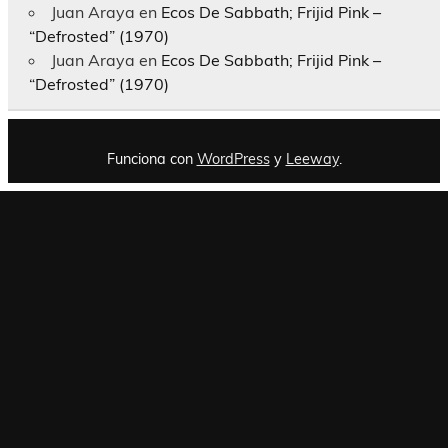
Juan Araya
en
Ecos De Sabbath; Frijid Pink –
“Defrosted” (1970)
Juan Araya
en
Ecos De Sabbath; Frijid Pink –
“Defrosted” (1970)
Funciona con
WordPress
y
Leeway
.