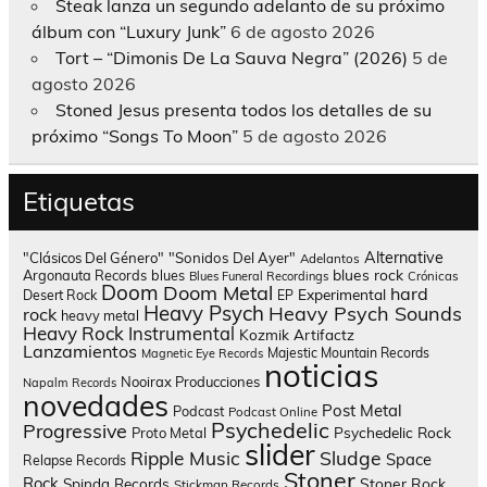
Steak lanza un segundo adelanto de su próximo
álbum con “Luxury Junk”
6 de agosto 2026
Tort – “Dimonis De La Sauva Negra” (2026)
5 de
agosto 2026
Stoned Jesus presenta todos los detalles de su
próximo “Songs To Moon”
5 de agosto 2026
Etiquetas
Alternative
"Clásicos Del Género"
"Sonidos Del Ayer"
Adelantos
blues rock
Argonauta Records
blues
Blues Funeral Recordings
Crónicas
Doom
Doom Metal
hard
Experimental
Desert Rock
EP
Heavy Psych
Heavy Psych Sounds
rock
heavy metal
Heavy Rock
Instrumental
Kozmik Artifactz
Lanzamientos
Majestic Mountain Records
Magnetic Eye Records
noticias
Nooirax Producciones
Napalm Records
novedades
Post Metal
Podcast
Podcast Online
Psychedelic
Progressive
Psychedelic Rock
Proto Metal
slider
Sludge
Ripple Music
Space
Relapse Records
Stoner
Rock
Spinda Records
Stoner Rock
Stickman Records