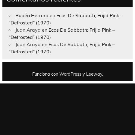
Rubén Herrera
en
Ecos De Sabbath; Frijid Pink –
“Defrosted” (1970)
Juan Araya
en
Ecos De Sabbath; Frijid Pink –
“Defrosted” (1970)
Juan Araya
en
Ecos De Sabbath; Frijid Pink –
“Defrosted” (1970)
Funciona con
WordPress
y
Leeway
.