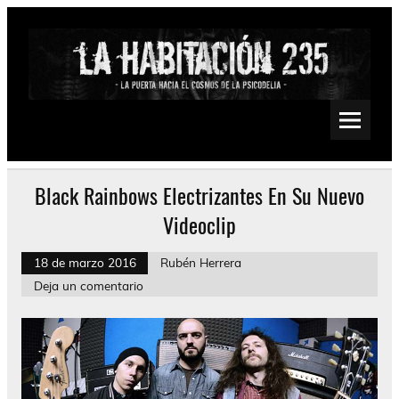
Saltar
al
contenido
La Habitación 235
Psychedelic, Stoner, Doom, Sludge, Fuzz, Space, Drone
Black Rainbows Electrizantes En Su Nuevo
Videoclip
18 de marzo 2016
Rubén Herrera
Deja un comentario