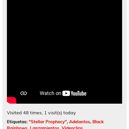
Visited 48 times, 1 visit(s) today
Etiquetas:
"Stellar Prophecy"
,
Adelantos
,
Black
Rainbows
,
Lanzamientos
,
Videoclips