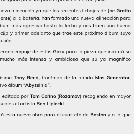
ueva alineación ya que los recientes fichajes de
Joe Grotto
orse
) a la batería, han formado una nueva alineación para
álbum más agresivo hasta la fecha y nos traen una buena
clip
y primer adelanto que trae este próximo álbum suyo
ación.
berano empuje de estos
Gozu
para la pieza que iniciará su
 mucho más intensa y ambiciosa que su ya magnifico
mísimo
Tony Reed
,
frontman
de la banda
Mos Generator
,
uevo álbum
“Abyssinia”
.
y editado por
Tom Corino
(
Rozamov
) recogiendo en mayor
suales el artista
Ben Lipiecki
.
rá esta nueva obra para el cuarteto de
Boston
y a la que