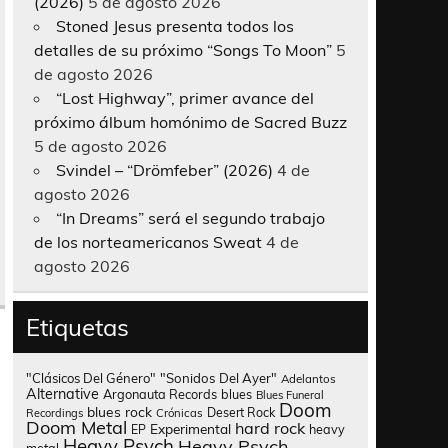
(2026)
5 de agosto 2026
Stoned Jesus presenta todos los
detalles de su próximo “Songs To Moon”
5
de agosto 2026
“Lost Highway”, primer avance del
próximo álbum homónimo de Sacred Buzz
5 de agosto 2026
Svindel – “Drömfeber” (2026)
4 de
agosto 2026
“In Dreams” será el segundo trabajo
de los norteamericanos Sweat
4 de
agosto 2026
Etiquetas
"Clásicos Del Género"
"Sonidos Del Ayer"
Adelantos
Alternative
Argonauta Records
blues
Blues Funeral
Doom
blues rock
Desert Rock
Recordings
Crónicas
Doom Metal
hard rock
Experimental
heavy
EP
Heavy Psych
Heavy Psych