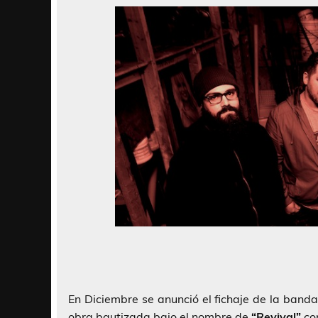
En Diciembre se anunció el fichaje de la band
obra bautizada bajo el nombre de
“Revival”
con