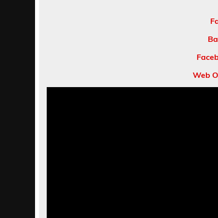
F
Ba
Faceb
Web Of