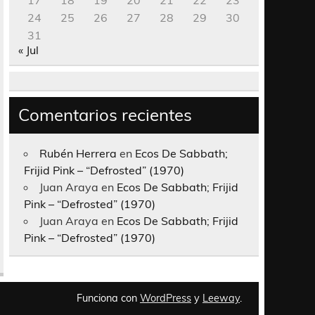
17
18
19
20
21
22
23
24
25
26
27
28
29
30
31
« Jul
Comentarios recientes
Rubén Herrera
en
Ecos De Sabbath;
Frijid Pink – “Defrosted” (1970)
Juan Araya
en
Ecos De Sabbath; Frijid
Pink – “Defrosted” (1970)
Juan Araya
en
Ecos De Sabbath; Frijid
Pink – “Defrosted” (1970)
Funciona con
WordPress
y
Leeway
.