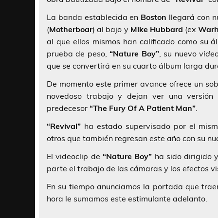
La banda establecida en
Boston
llegará con n
(
Motherboar
) al bajo y
Mike Hubbard
(ex
Warh
al que ellos mismos han calificado como su 
prueba de peso,
“Nature Boy”
, su nuevo
video
que se convertirá en su cuarto álbum larga dur
De momento este primer avance ofrece un so
novedoso trabajo y dejan ver una versión
predecesor
“The Fury Of A Patient Man”
.
“Revival”
ha estado supervisado por el mis
otros que también regresan este año con su n
El videoclip de
“Nature Boy”
ha sido dirigido 
parte el trabajo de las cámaras y los efectos vi
En su tiempo anunciamos la portada que trae
hora le sumamos este estimulante adelanto.