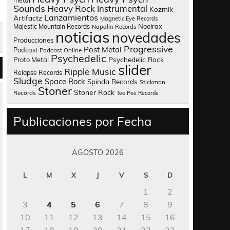
metal
Sounds
Heavy Rock
Instrumental
Kozmik
Lanzamientos
Artifactz
Magnetic Eye Records
Nooirax
Majestic Mountain Records
Napalm Records
noticias
novedades
Producciones
Progressive
Post Metal
Podcast
Podcast Online
Psychedelic
Psychedelic Rock
Proto Metal
slider
Ripple Music
Relapse Records
Sludge
Space Rock
Spinda Records
Stickman
Stoner
Stoner Rock
Records
Tee Pee Records
Publicaciones por Fecha
AGOSTO 2026
L
M
X
J
V
S
D
1
2
3
4
5
6
7
8
9
10
11
12
13
14
15
16