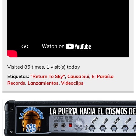
Visited 85 times, 1 visit(s) today
Etiquetas:
"Return To Sky"
,
Causa Sui
,
El Paraíso
Records
,
Lanzamientos
,
Videoclips