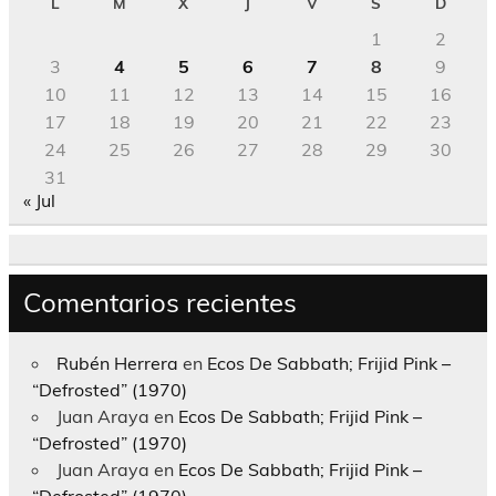
L
M
X
J
V
S
D
1
2
3
4
5
6
7
8
9
10
11
12
13
14
15
16
17
18
19
20
21
22
23
24
25
26
27
28
29
30
31
« Jul
Comentarios recientes
Rubén Herrera
en
Ecos De Sabbath; Frijid Pink –
“Defrosted” (1970)
Juan Araya
en
Ecos De Sabbath; Frijid Pink –
“Defrosted” (1970)
Juan Araya
en
Ecos De Sabbath; Frijid Pink –
“Defrosted” (1970)