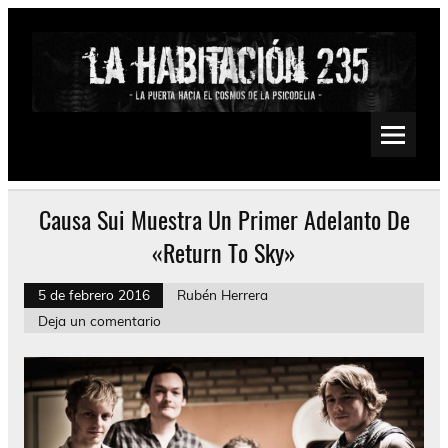
Saltar
al
contenido
La Habitación 235
Psychedelic, Stoner, Doom, Sludge, Fuzz, Space, Drone
Causa Sui Muestra Un Primer Adelanto De
«Return To Sky»
5 de febrero 2016
Rubén Herrera
Deja un comentario