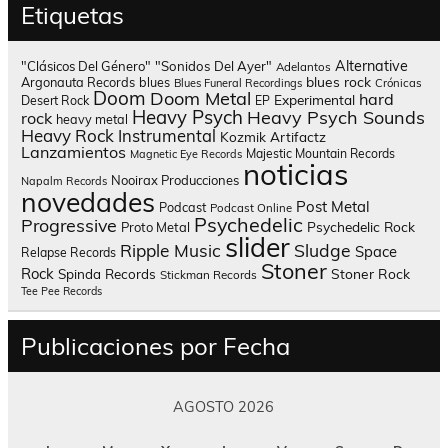
Etiquetas
Alternative
"Clásicos Del Género"
"Sonidos Del Ayer"
Adelantos
blues rock
Argonauta Records
blues
Blues Funeral Recordings
Crónicas
Doom
Doom Metal
hard
Experimental
Desert Rock
EP
Heavy Psych
Heavy Psych Sounds
rock
heavy metal
Heavy Rock
Instrumental
Kozmik Artifactz
Lanzamientos
Majestic Mountain Records
Magnetic Eye Records
noticias
Nooirax Producciones
Napalm Records
novedades
Post Metal
Podcast
Podcast Online
Psychedelic
Progressive
Psychedelic Rock
Proto Metal
slider
Sludge
Ripple Music
Space
Relapse Records
Stoner
Rock
Spinda Records
Stoner Rock
Stickman Records
Tee Pee Records
Publicaciones por Fecha
AGOSTO 2026