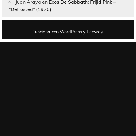
Juan Araya
en
Ecos De Sabbath; Frijid Pink –
“Defrosted” (1970)
Funciona con
WordPress
y
Leeway
.