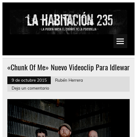
Saltar
al
contenido
La Habitación 235
Psychedelic, Stoner, Doom, Sludge, Fuzz, Space, Drone
«Chunk Of Me» Nuevo Videoclip Para Idlewar
9 de octubre 2015
Rubén Herrera
Deja un comentario