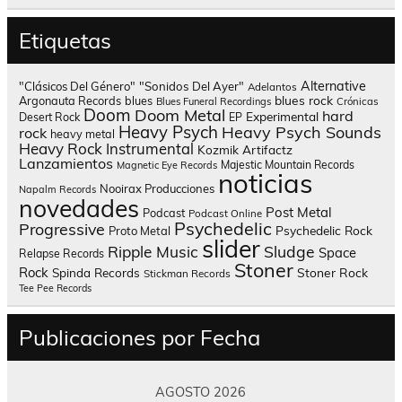
Etiquetas
Alternative
"Clásicos Del Género"
"Sonidos Del Ayer"
Adelantos
blues rock
Argonauta Records
blues
Blues Funeral Recordings
Crónicas
Doom
Doom Metal
hard
Experimental
Desert Rock
EP
Heavy Psych
Heavy Psych Sounds
rock
heavy metal
Heavy Rock
Instrumental
Kozmik Artifactz
Lanzamientos
Majestic Mountain Records
Magnetic Eye Records
noticias
Nooirax Producciones
Napalm Records
novedades
Post Metal
Podcast
Podcast Online
Psychedelic
Progressive
Psychedelic Rock
Proto Metal
slider
Sludge
Ripple Music
Space
Relapse Records
Stoner
Rock
Spinda Records
Stoner Rock
Stickman Records
Tee Pee Records
Publicaciones por Fecha
AGOSTO 2026