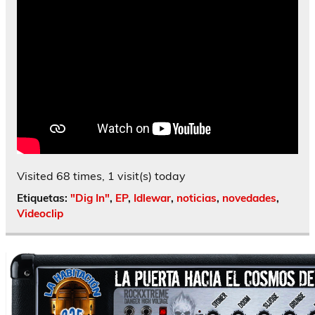
Visited 68 times, 1 visit(s) today
Etiquetas:
"Dig In"
,
EP
,
Idlewar
,
noticias
,
novedades
,
Videoclip