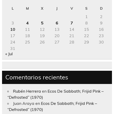
L
M
X
J
V
S
D
1
2
3
4
5
6
7
8
9
10
11
12
13
14
15
16
17
18
19
20
21
22
23
24
25
26
27
28
29
30
31
« Jul
Comentarios recientes
Rubén Herrera
en
Ecos De Sabbath; Frijid Pink –
“Defrosted” (1970)
Juan Araya
en
Ecos De Sabbath; Frijid Pink –
“Defrosted” (1970)