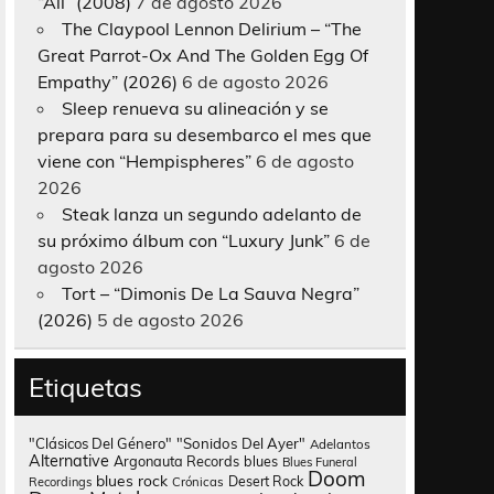
“All” (2008)
7 de agosto 2026
The Claypool Lennon Delirium – “The
Great Parrot-Ox And The Golden Egg Of
Empathy” (2026)
6 de agosto 2026
Sleep renueva su alineación y se
prepara para su desembarco el mes que
viene con “Hempispheres”
6 de agosto
2026
Steak lanza un segundo adelanto de
su próximo álbum con “Luxury Junk”
6 de
agosto 2026
Tort – “Dimonis De La Sauva Negra”
(2026)
5 de agosto 2026
Etiquetas
"Clásicos Del Género"
"Sonidos Del Ayer"
Adelantos
Alternative
Argonauta Records
blues
Blues Funeral
Doom
blues rock
Desert Rock
Recordings
Crónicas