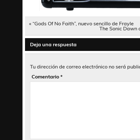
Navegación
« “Gods Of No Faith”, nuevo sencillo de Frayle
de
The Sonic Dawn a
entradas
Deja una respuesta
Tu dirección de correo electrónico no será publ
Comentario
*