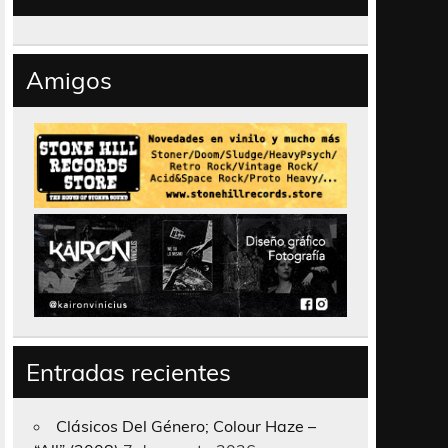
Amigos
Entradas recientes
Clásicos Del Género; Colour Haze –