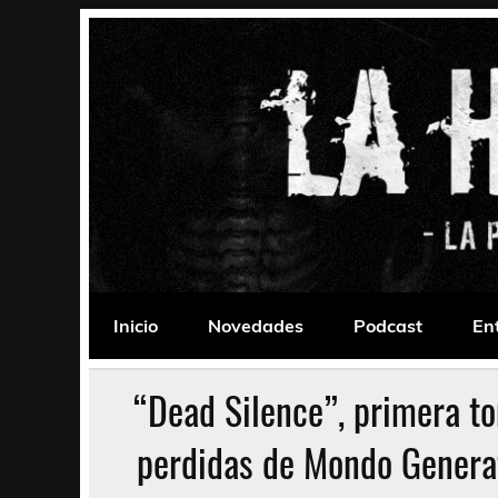
Saltar
al
contenido
La Habitación 235
Psychedelic, Stoner, Doom, Sludge, Fuzz, Space,
Inicio
Novedades
Podcast
En
“Dead Silence”, primera t
perdidas de Mondo Generat