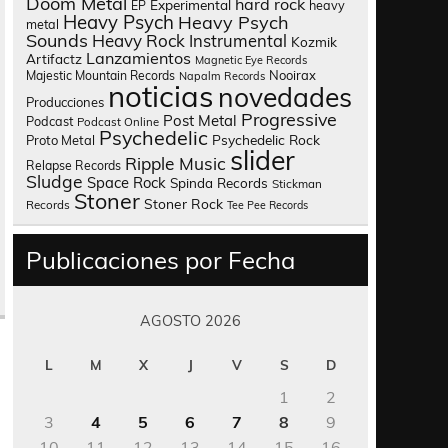
Doom Metal
hard rock
Experimental
heavy
EP
Heavy Psych
Heavy Psych
metal
Sounds
Heavy Rock
Instrumental
Kozmik
Lanzamientos
Artifactz
Magnetic Eye Records
Nooirax
Majestic Mountain Records
Napalm Records
noticias
novedades
Producciones
Progressive
Post Metal
Podcast
Podcast Online
Psychedelic
Psychedelic Rock
Proto Metal
slider
Ripple Music
Relapse Records
Sludge
Space Rock
Spinda Records
Stickman
Stoner
Stoner Rock
Records
Tee Pee Records
Publicaciones por Fecha
AGOSTO 2026
L
M
X
J
V
S
D
1
2
3
4
5
6
7
8
9
10
11
12
13
14
15
16