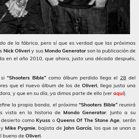
o de la fábrica, pero sí que es verdad que las próximas
es
Nick Oliveri
y sus
Mondo Generator
son la publicación de
da en el año 2010, que ahora, justo una década después,
 si
“Shooters Bible”
como álbum perdido llega el
28
del
ores que el nuevo álbum de los de
Oliveri
, llega justa una
ora, y que en su día, ya dimos parte de ello (ver
aquí
).
define la propia banda, el próximo
“Shooters Bible”
reunirá
s vista en la historia de
Mondo
Generator
. Junto a su
el desierto como
Kyuss
o
Queens Of The Stone Age
, serán
y
Mike Pygmie
, bajista de
John García
, los que se unan a
el bueno de
Oliveri
.