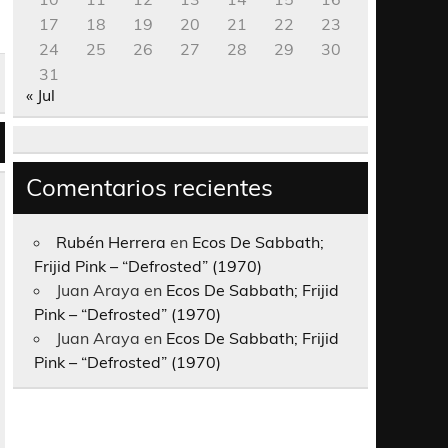
17
18
19
20
21
22
23
24
25
26
27
28
29
30
31
« Jul
Comentarios recientes
Rubén Herrera
en
Ecos De Sabbath;
Frijid Pink – “Defrosted” (1970)
Juan Araya
en
Ecos De Sabbath; Frijid
Pink – “Defrosted” (1970)
Juan Araya
en
Ecos De Sabbath; Frijid
Pink – “Defrosted” (1970)