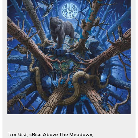
Tracklist
,
«Rise Above The Meadow»
;