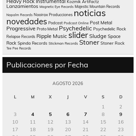
Heavy Rock
Instrumental
Kozmik Artifactz
Lanzamientos
Majestic Mountain Records
Magnetic Eye Records
noticias
Nooirax Producciones
Napalm Records
novedades
Post Metal
Podcast
Podcast Online
Psychedelic
Progressive
Psychedelic Rock
Proto Metal
slider
Sludge
Ripple Music
Space
Relapse Records
Stoner
Rock
Spinda Records
Stoner Rock
Stickman Records
Tee Pee Records
Publicaciones por Fecha
AGOSTO 2026
L
M
X
J
V
S
D
1
2
3
4
5
6
7
8
9
10
11
12
13
14
15
16
17
18
19
20
21
22
23