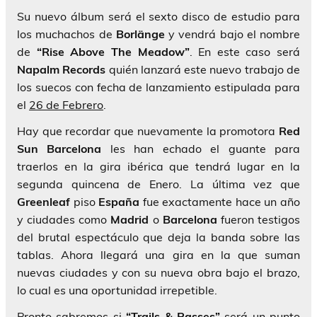
Su nuevo álbum será el sexto disco de estudio para
los muchachos de
Borlänge
y vendrá bajo el nombre
de
“Rise Above The Meadow”
. En este caso será
Napalm Records
quién lanzará este nuevo trabajo de
los suecos con fecha de lanzamiento estipulada para
el
26 de Febrero
.
Hay que recordar que nuevamente la promotora
Red
Sun Barcelona
les han echado el guante para
traerlos en la gira ibérica que tendrá lugar en la
segunda quincena de Enero. La última vez que
Greenleaf
piso
España
fue exactamente hace un año
y ciudades como
Madrid
o
Barcelona
fueron testigos
del brutal espectáculo que deja la banda sobre las
tablas. Ahora llegará una gira en la que suman
nuevas ciudades y con su nueva obra bajo el brazo,
lo cual es una oportunidad irrepetible.
Pronto sabremos si
“Trails & Passes”
será un punto