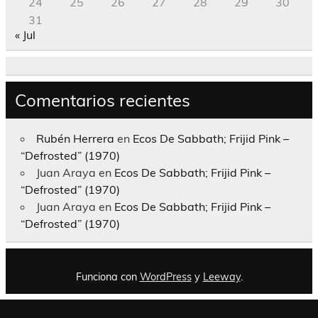
24
25
26
27
28
29
30
31
« Jul
Comentarios recientes
Rubén Herrera
en
Ecos De Sabbath; Frijid Pink –
“Defrosted” (1970)
Juan Araya
en
Ecos De Sabbath; Frijid Pink –
“Defrosted” (1970)
Juan Araya
en
Ecos De Sabbath; Frijid Pink –
“Defrosted” (1970)
Funciona con
WordPress
y
Leeway
.