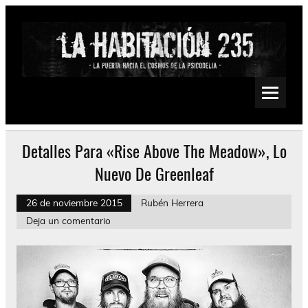
Saltar
al
contenido
La Habitación 235
Psychedelic, Stoner, Doom, Sludge, Fuzz, Space, Drone
Detalles Para «Rise Above The Meadow», Lo
Nuevo De Greenleaf
26 de noviembre 2015
Rubén Herrera
Deja un comentario