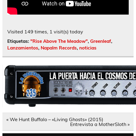
Visited 149 times, 1 visit(s) today
Etiquetas:
"Rise Above The Meadow"
,
Greenleaf
,
Lanzamientos
,
Napalm Records
,
noticias
Navegación
« We Hunt Buffalo – «Living Ghosts» (2015)
de
Entrevista a MotherSloth »
entradas