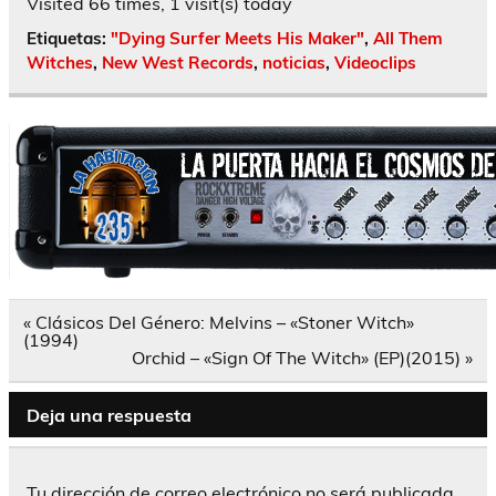
Visited 66 times, 1 visit(s) today
Etiquetas:
"Dying Surfer Meets His Maker"
,
All Them
Witches
,
New West Records
,
noticias
,
Videoclips
Navegación
« Clásicos Del Género: Melvins – «Stoner Witch»
de
(1994)
entradas
Orchid – «Sign Of The Witch» (EP)(2015) »
Deja una respuesta
Tu dirección de correo electrónico no será publicada.