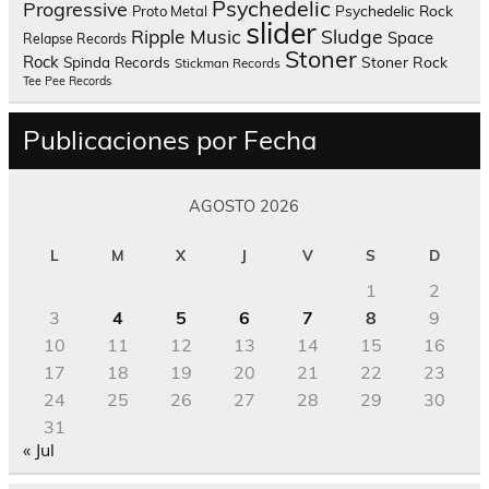
Psychedelic
Progressive
Psychedelic Rock
Proto Metal
slider
Sludge
Ripple Music
Space
Relapse Records
Stoner
Rock
Spinda Records
Stoner Rock
Stickman Records
Tee Pee Records
Publicaciones por Fecha
AGOSTO 2026
L
M
X
J
V
S
D
1
2
3
4
5
6
7
8
9
10
11
12
13
14
15
16
17
18
19
20
21
22
23
24
25
26
27
28
29
30
31
« Jul