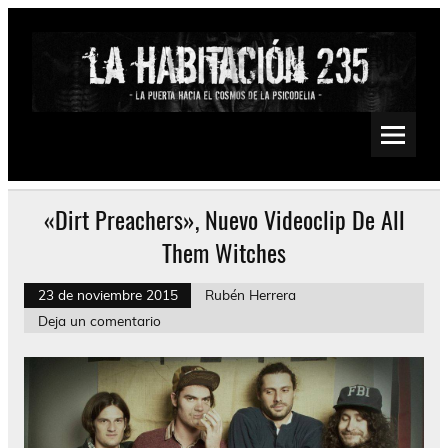
Saltar
al
contenido
La Habitación 235
Psychedelic, Stoner, Doom, Sludge, Fuzz, Space, Drone
«Dirt Preachers», Nuevo Videoclip De All
Them Witches
23 de noviembre 2015
Rubén Herrera
Deja un comentario