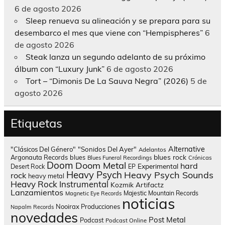
6 de agosto 2026
Sleep renueva su alineación y se prepara para su
desembarco el mes que viene con “Hempispheres”
6
de agosto 2026
Steak lanza un segundo adelanto de su próximo
álbum con “Luxury Junk”
6 de agosto 2026
Tort – “Dimonis De La Sauva Negra” (2026)
5 de
agosto 2026
Etiquetas
Alternative
"Clásicos Del Género"
"Sonidos Del Ayer"
Adelantos
blues rock
Argonauta Records
blues
Blues Funeral Recordings
Crónicas
Doom
Doom Metal
hard
Experimental
Desert Rock
EP
Heavy Psych
Heavy Psych Sounds
rock
heavy metal
Heavy Rock
Instrumental
Kozmik Artifactz
Lanzamientos
Majestic Mountain Records
Magnetic Eye Records
noticias
Nooirax Producciones
Napalm Records
novedades
Post Metal
Podcast
Podcast Online