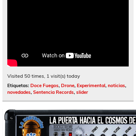
Visited 50 times, 1 visit(s) today
Etiquetas:
Doce Fuegos
,
Drone
,
Experimental
,
noticias
,
novedades
,
Sentencia Records
,
slider