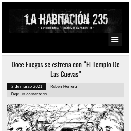
Saltar
al
contenido
La Habitación 235
Psychedelic, Stoner, Doom, Sludge, Fuzz, Space, Drone
Doce Fuegos se estrena con “El Templo De
Las Cuevas”
3 de marzo 2021
Rubén Herrera
Deja un comentario