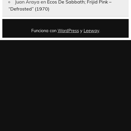
Juan Araya
en
Ecos De Sabbath; Frijid Pink –
“Defrosted” (1970)
Funciona con
WordPress
y
Leeway
.