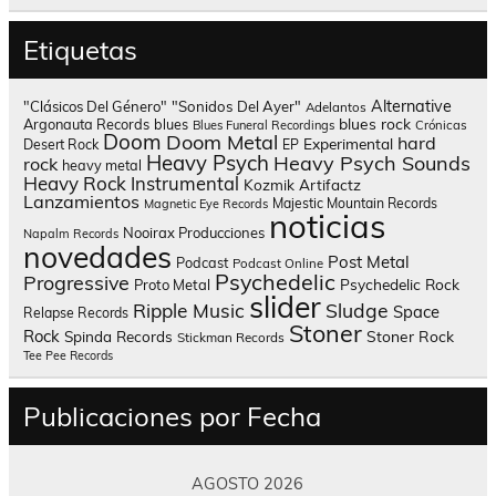
Etiquetas
Alternative
"Clásicos Del Género"
"Sonidos Del Ayer"
Adelantos
blues rock
Argonauta Records
blues
Blues Funeral Recordings
Crónicas
Doom
Doom Metal
hard
Experimental
Desert Rock
EP
Heavy Psych
Heavy Psych Sounds
rock
heavy metal
Heavy Rock
Instrumental
Kozmik Artifactz
Lanzamientos
Majestic Mountain Records
Magnetic Eye Records
noticias
Nooirax Producciones
Napalm Records
novedades
Post Metal
Podcast
Podcast Online
Psychedelic
Progressive
Psychedelic Rock
Proto Metal
slider
Sludge
Ripple Music
Space
Relapse Records
Stoner
Rock
Spinda Records
Stoner Rock
Stickman Records
Tee Pee Records
Publicaciones por Fecha
AGOSTO 2026