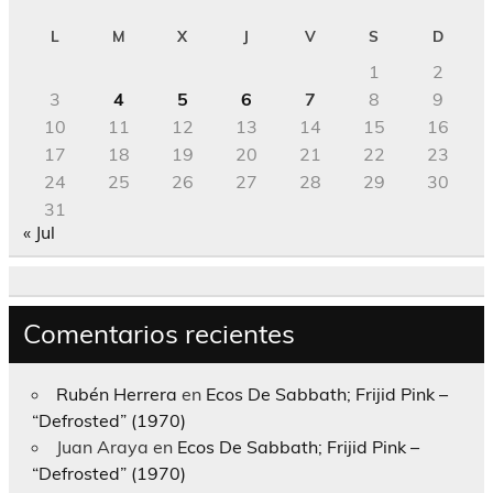
L
M
X
J
V
S
D
1
2
3
4
5
6
7
8
9
10
11
12
13
14
15
16
17
18
19
20
21
22
23
24
25
26
27
28
29
30
31
« Jul
Comentarios recientes
Rubén Herrera
en
Ecos De Sabbath; Frijid Pink –
“Defrosted” (1970)
Juan Araya
en
Ecos De Sabbath; Frijid Pink –
“Defrosted” (1970)