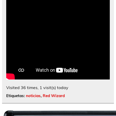
Visited 36 times, 1 visit(s) today
Etiquetas:
noticias
,
Red Wizard