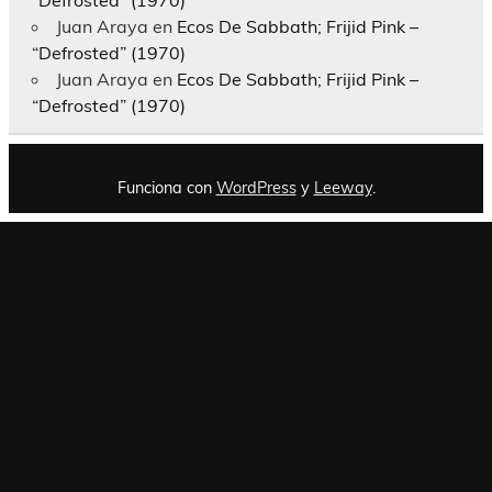
Juan Araya
en
Ecos De Sabbath; Frijid Pink –
“Defrosted” (1970)
Juan Araya
en
Ecos De Sabbath; Frijid Pink –
“Defrosted” (1970)
Funciona con
WordPress
y
Leeway
.