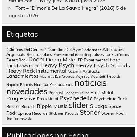
álbum con “Luxury Junk”
6 de agosto 2026
Tort – “Dimonis De La Sauva Negra” (2026)
5 de
agosto 2026
Etiquetas
Alternative
"Clásicos Del Género"
"Sonidos Del Ayer"
Adelantos
blues rock
Argonauta Records
blues
Blues Funeral Recordings
Crónicas
Doom
Doom Metal
hard
Experimental
Desert Rock
EP
Heavy Psych
Heavy Psych Sounds
rock
heavy metal
Heavy Rock
Instrumental
Kozmik Artifactz
Lanzamientos
Majestic Mountain Records
Magnetic Eye Records
noticias
Nooirax Producciones
Napalm Records
novedades
Post Metal
Podcast
Podcast Online
Psychedelic
Progressive
Psychedelic Rock
Proto Metal
slider
Sludge
Ripple Music
Space
Relapse Records
Stoner
Rock
Spinda Records
Stoner Rock
Stickman Records
Tee Pee Records
Publicaciones por Fecha