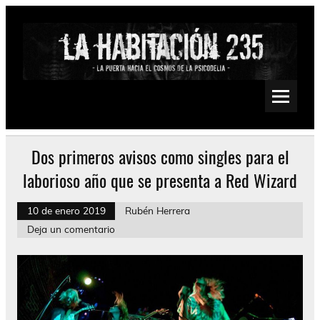
Saltar
al
contenido
La Habitación 235
Psychedelic, Stoner, Doom, Sludge, Fuzz, Space, Drone
Dos primeros avisos como singles para el
laborioso año que se presenta a Red Wizard
10 de enero 2019
Rubén Herrera
Deja un comentario