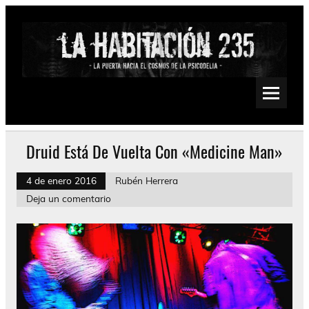
Saltar
al
contenido
La Habitación 235
Psychedelic, Stoner, Doom, Sludge, Fuzz, Space, Drone
Druid Está De Vuelta Con «Medicine Man»
4 de enero 2016
Rubén Herrera
Deja un comentario