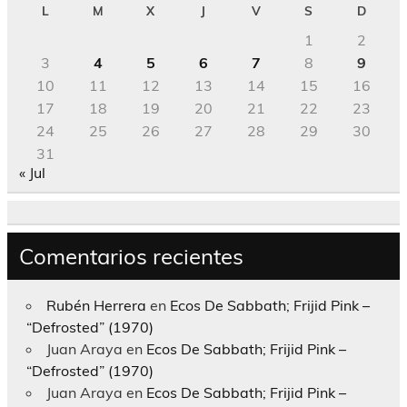
L
M
X
J
V
S
D
1
2
3
4
5
6
7
8
9
10
11
12
13
14
15
16
17
18
19
20
21
22
23
24
25
26
27
28
29
30
31
« Jul
Comentarios recientes
Rubén Herrera
en
Ecos De Sabbath; Frijid Pink –
“Defrosted” (1970)
Juan Araya
en
Ecos De Sabbath; Frijid Pink –
“Defrosted” (1970)
Juan Araya
en
Ecos De Sabbath; Frijid Pink –