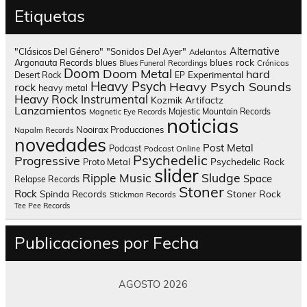
Etiquetas
Alternative
"Clásicos Del Género"
"Sonidos Del Ayer"
Adelantos
blues rock
Argonauta Records
blues
Blues Funeral Recordings
Crónicas
Doom
Doom Metal
hard
Experimental
Desert Rock
EP
Heavy Psych
Heavy Psych Sounds
rock
heavy metal
Heavy Rock
Instrumental
Kozmik Artifactz
Lanzamientos
Majestic Mountain Records
Magnetic Eye Records
noticias
Nooirax Producciones
Napalm Records
novedades
Post Metal
Podcast
Podcast Online
Psychedelic
Progressive
Psychedelic Rock
Proto Metal
slider
Sludge
Ripple Music
Space
Relapse Records
Stoner
Rock
Spinda Records
Stoner Rock
Stickman Records
Tee Pee Records
Publicaciones por Fecha
AGOSTO 2026