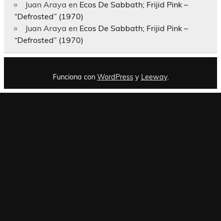
Juan Araya
en
Ecos De Sabbath; Frijid Pink –
“Defrosted” (1970)
Juan Araya
en
Ecos De Sabbath; Frijid Pink –
“Defrosted” (1970)
Funciona con
WordPress
y
Leeway
.