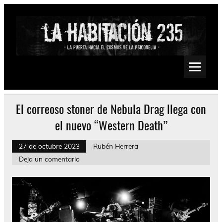
Saltar
al
contenido
La Habitación 235
Psychedelic, Stoner, Doom, Sludge, Fuzz, Space, Drone
El correoso stoner de Nebula Drag llega con
el nuevo “Western Death”
27 de octubre 2023
Rubén Herrera
Deja un comentario