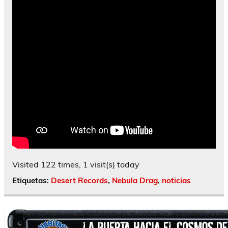
Visited 122 times, 1 visit(s) today
Etiquetas:
Desert Records
,
Nebula Drag
,
noticias