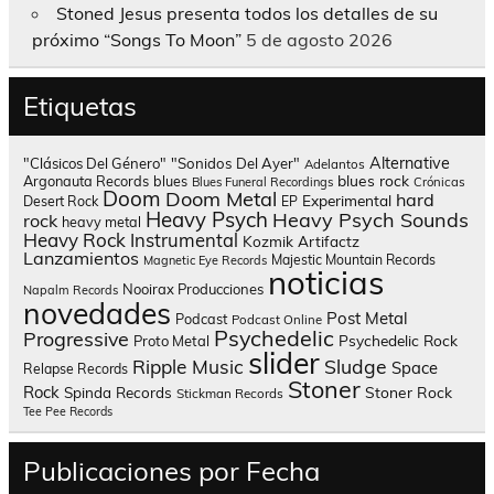
Stoned Jesus presenta todos los detalles de su
próximo “Songs To Moon”
5 de agosto 2026
Etiquetas
Alternative
"Clásicos Del Género"
"Sonidos Del Ayer"
Adelantos
blues rock
Argonauta Records
blues
Blues Funeral Recordings
Crónicas
Doom
Doom Metal
hard
Experimental
Desert Rock
EP
Heavy Psych
Heavy Psych Sounds
rock
heavy metal
Heavy Rock
Instrumental
Kozmik Artifactz
Lanzamientos
Majestic Mountain Records
Magnetic Eye Records
noticias
Nooirax Producciones
Napalm Records
novedades
Post Metal
Podcast
Podcast Online
Psychedelic
Progressive
Psychedelic Rock
Proto Metal
slider
Sludge
Ripple Music
Space
Relapse Records
Stoner
Rock
Spinda Records
Stoner Rock
Stickman Records
Tee Pee Records
Publicaciones por Fecha