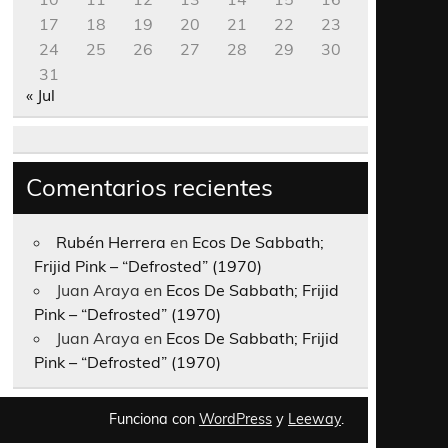
17
18
19
20
21
22
23
24
25
26
27
28
29
30
31
« Jul
Comentarios recientes
Rubén Herrera
en
Ecos De Sabbath;
Frijid Pink – “Defrosted” (1970)
Juan Araya
en
Ecos De Sabbath; Frijid
Pink – “Defrosted” (1970)
Juan Araya
en
Ecos De Sabbath; Frijid
Pink – “Defrosted” (1970)
Funciona con
WordPress
y
Leeway
.