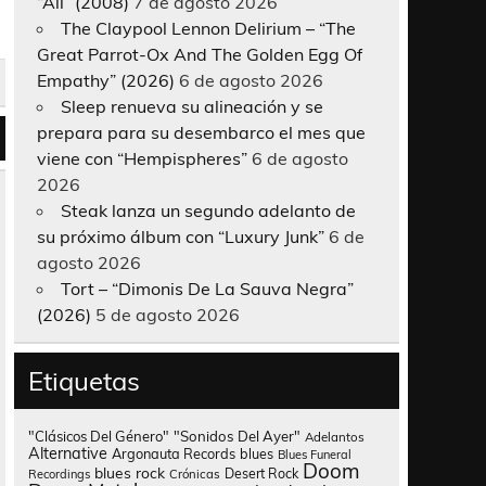
“All” (2008)
7 de agosto 2026
The Claypool Lennon Delirium – “The
Great Parrot-Ox And The Golden Egg Of
Empathy” (2026)
6 de agosto 2026
Sleep renueva su alineación y se
prepara para su desembarco el mes que
viene con “Hempispheres”
6 de agosto
2026
Steak lanza un segundo adelanto de
su próximo álbum con “Luxury Junk”
6 de
agosto 2026
Tort – “Dimonis De La Sauva Negra”
(2026)
5 de agosto 2026
Etiquetas
"Clásicos Del Género"
"Sonidos Del Ayer"
Adelantos
Alternative
Argonauta Records
blues
Blues Funeral
Doom
blues rock
Desert Rock
Recordings
Crónicas