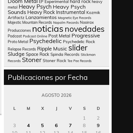
Doom Metal
hard rock
Experimental
heavy
EP
Heavy Psych
Heavy Psych
metal
Sounds
Heavy Rock
Instrumental
Kozmik
Lanzamientos
Artifactz
Magnetic Eye Records
Nooirax
Majestic Mountain Records
Napalm Records
noticias
novedades
Producciones
Progressive
Post Metal
Podcast
Podcast Online
Psychedelic
Psychedelic Rock
Proto Metal
slider
Ripple Music
Relapse Records
Sludge
Space Rock
Spinda Records
Stickman
Stoner
Stoner Rock
Records
Tee Pee Records
Publicaciones por Fecha
AGOSTO 2026
L
M
X
J
V
S
D
1
2
3
4
5
6
7
8
9
10
11
12
13
14
15
16