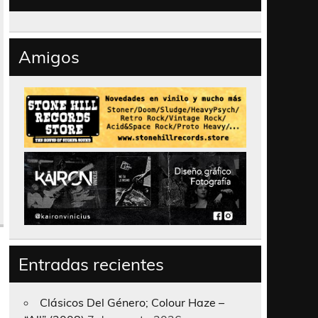
Amigos
Entradas recientes
Clásicos Del Género; Colour Haze –