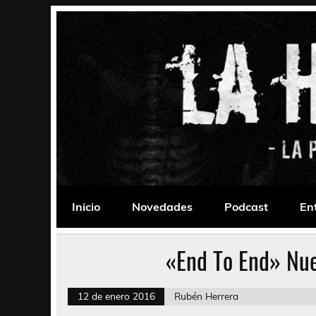
Saltar
al
contenido
La Habitación 235
Psychedelic, Stoner, Doom, Sludge, Fuzz, Space,
Inicio
Novedades
Podcast
En
«End To End» Nue
12 de enero 2016
Rubén Herrera