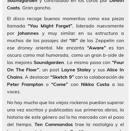
Soundgarden
y contribuido en los coros por
Dimitri
Coats
. Gran gancho.
El disco recoge buenos momentos como esa pieza
llamada
“You Might Forget”
, liderado nuevamente
por
Johannes
y muy similar en su estructura a
muchos de los pasajes del
“III”
de los Zeppelin con
ese
droney
oriental. Me encanta
“Aware”
es tan
oscura como mal humorada, como un gran
b-side
de
los mejores
Soundgarden
. Lo mismo pasa con
“Four
On The Floor”
, un post
Layne Staley
y sus
Alice In
Chains
. A destacar
“Sketch 9”
con la colaboración de
Peter Frampton
o
“Come”
con
Nikka Costa
a las
voces.
No hay mucho que los viejos rockeros puedan superar
una vez escritas y publicadas sus primeras obras, la
historia de este género así lo ha marcado con el paso
del tiempo.
Ten Commandos
trae la nostalgia y el