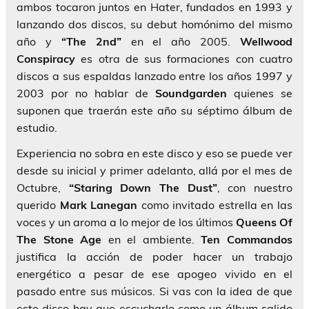
ambos tocaron juntos en Hater, fundados en 1993 y
lanzando dos discos, su debut homónimo del mismo
año y
“The 2nd”
en el año 2005.
Wellwood
Conspiracy
es otra de sus formaciones con cuatro
discos a sus espaldas lanzado entre los años 1997 y
2003 por no hablar de
Soundgarden
quienes se
suponen que traerán este año su séptimo álbum de
estudio.
Experiencia no sobra en este disco y eso se puede ver
desde su inicial y primer adelanto, allá por el mes de
Octubre,
“Staring Down The Dust”
, con nuestro
querido
Mark Lanegan
como invitado estrella en las
voces y un aroma a lo mejor de los últimos
Queens Of
The Stone Age
en el ambiente.
Ten Commandos
justifica la acción de poder hacer un trabajo
energético a pesar de ese apogeo vivido en el
pasado entre sus músicos. Si vas con la idea de que
este disco hay que escucharlo como un álbum salido