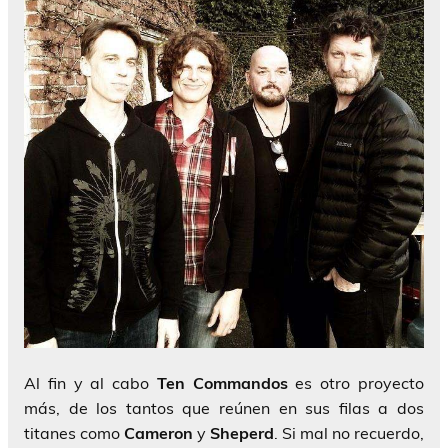
Al fin y al cabo
Ten Commandos
es otro proyecto
más, de los tantos que reúnen en sus filas a dos
titanes como
Cameron
y
Sheperd
. Si mal no recuerdo,