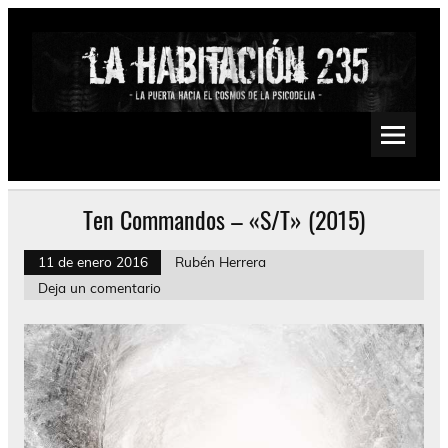
Saltar
al
contenido
La Habitación 235
Psychedelic, Stoner, Doom, Sludge, Fuzz, Space, Drone
Ten Commandos – «S/T» (2015)
11 de enero 2016
Rubén Herrera
Deja un comentario