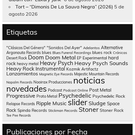
Tort – “Dimonis De La Sauva Negra” (2026)
5 de
agosto 2026
Etiquetas
Alternative
"Clásicos Del Género"
"Sonidos Del Ayer"
Adelantos
blues rock
Argonauta Records
blues
Blues Funeral Recordings
Crónicas
Doom
Doom Metal
hard
Experimental
Desert Rock
EP
Heavy Psych
Heavy Psych Sounds
rock
heavy metal
Heavy Rock
Instrumental
Kozmik Artifactz
Lanzamientos
Majestic Mountain Records
Magnetic Eye Records
noticias
Nooirax Producciones
Napalm Records
novedades
Post Metal
Podcast
Podcast Online
Psychedelic
Progressive
Psychedelic Rock
Proto Metal
slider
Sludge
Ripple Music
Space
Relapse Records
Stoner
Rock
Spinda Records
Stoner Rock
Stickman Records
Tee Pee Records
Publicaciones por Fecha