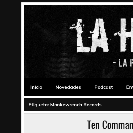
Saltar
al
contenido
La Habitación 235
Psychedelic, Stoner, Doom, Sludge, Fuzz, Space,
Inicio
Novedades
Podcast
En
Etiqueta:
Monkewrench Records
Ten Comman