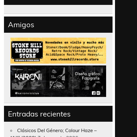
Amigos
Entradas recientes
Clásicos Del Género; Colour Haze –