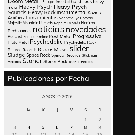
Doom Metal
hard rock
Experimental
heavy
EP
Heavy Psych
Heavy Psych
metal
Sounds
Heavy Rock
Instrumental
Kozmik
Lanzamientos
Artifactz
Magnetic Eye Records
Nooirax
Majestic Mountain Records
Napalm Records
noticias
novedades
Producciones
Progressive
Post Metal
Podcast
Podcast Online
Psychedelic
Psychedelic Rock
Proto Metal
slider
Ripple Music
Relapse Records
Sludge
Space Rock
Spinda Records
Stickman
Stoner
Stoner Rock
Records
Tee Pee Records
Publicaciones por Fecha
AGOSTO 2026
L
M
X
J
V
S
D
1
2
3
4
5
6
7
8
9
10
11
12
13
14
15
16