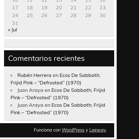
17
18
19
20
21
22
23
24
25
26
27
28
29
30
31
« Jul
Comentarios recientes
Rubén Herrera
en
Ecos De Sabbath;
Frijid Pink – “Defrosted” (1970)
Juan Araya
en
Ecos De Sabbath; Frijid
Pink – “Defrosted” (1970)
Juan Araya
en
Ecos De Sabbath; Frijid
Pink – “Defrosted” (1970)
Funciona con
WordPress
y
Leeway
.