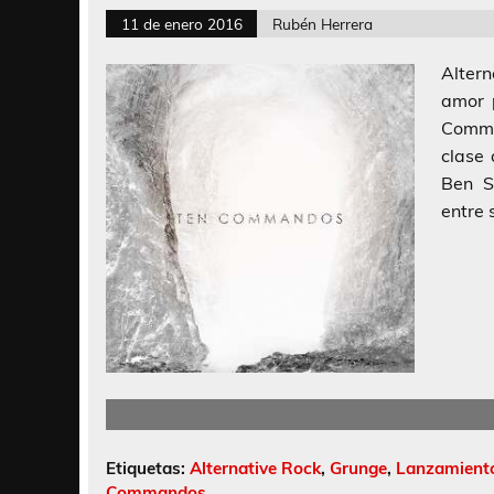
11 de enero 2016
Rubén Herrera
Alter
amor 
Comma
clase
Ben S
entre 
Etiquetas:
Alternative Rock
,
Grunge
,
Lanzamient
Commandos