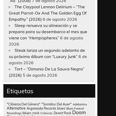
“All” (2008)
7 de agosto 2026
The Claypool Lennon Delirium – “The
Great Parrot-Ox And The Golden Egg Of
Empathy” (2026)
6 de agosto 2026
Sleep renueva su alineación y se
prepara para su desembarco el mes que
viene con “Hempispheres”
6 de agosto
2026
Steak lanza un segundo adelanto de
su próximo álbum con “Luxury Junk”
6 de
agosto 2026
Tort – “Dimonis De La Sauva Negra”
(2026)
5 de agosto 2026
Etiquetas
"Clásicos Del Género"
"Sonidos Del Ayer"
Adelantos
Alternative
Argonauta Records
blues
Blues Funeral
Doom
blues rock
Desert Rock
Recordings
Crónicas