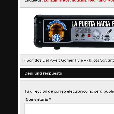
Etiquetas:
Lanzamientos
,
noticias
,
Red Fang
,
Ros
Navegación
« Sonidos Del Ayer: Gomer Pyle – «Idiots Savan
de
entradas
Deja una respuesta
Tu dirección de correo electrónico no será publ
Comentario
*