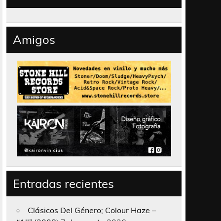
Amigos
Entradas recientes
Clásicos Del Género; Colour Haze –