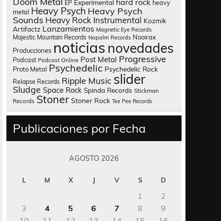
Doom Metal
hard rock
Experimental
heavy
EP
Heavy Psych
Heavy Psych
metal
Sounds
Heavy Rock
Instrumental
Kozmik
Lanzamientos
Artifactz
Magnetic Eye Records
Nooirax
Majestic Mountain Records
Napalm Records
noticias
novedades
Producciones
Progressive
Post Metal
Podcast
Podcast Online
Psychedelic
Psychedelic Rock
Proto Metal
slider
Ripple Music
Relapse Records
Sludge
Space Rock
Spinda Records
Stickman
Stoner
Stoner Rock
Records
Tee Pee Records
Publicaciones por Fecha
AGOSTO 2026
L
M
X
J
V
S
D
1
2
3
4
5
6
7
8
9
10
11
12
13
14
15
16