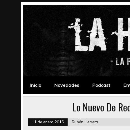
Saltar
al
contenido
La Habitación 235
Psychedelic, Stoner, Doom, Sludge, Fuzz, Space,
Inicio
Novedades
Podcast
En
Lo Nuevo De Red
11 de enero 2016
Rubén Herrera