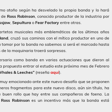
smo otoño según ha desvelado la propia banda y lo hará
s de
Ross Robinson
, conocido productor de la industria por
ssjaw
,
Sepultura
o
Fear Factory
entre otras.
uartetos musicales más emblemáticos de los últimos años
land
, cruzó sus caminos con el mítico productor en uno de
 a tomar por la banda no sabemos si será el marcado hasta
 de la maquinaria traerá sorpresas.
rsario como banda en varias actuaciones que dieron al
a propuesto entrar al estudio este próximo mes de Febrero
Whales & Leeches”
(reseña
aquí
).
 muy emocionado ante este nuevo desafío que se proponen
meros fragmentos para este nuevo disco, aún sin título, ha
re buen rollo que hay entre sus compañeros de faena. La
o
Ross Robinson
es un incentivo más que la banda está