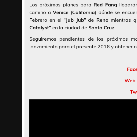
Los próximos planes para
Red Fang
llegarán
camino a
Venice
(
California
) dónde se encuen
Febrero en el “
Jub Jub”
de
Reno
mientras q
Catalyst”
en la ciudad de
Santa Cruz
.
Seguiremos pendientes de los próximos mo
lanzamiento para el presente 2016 y obtener n
Fac
Web 
Tw