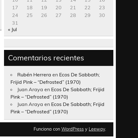
17
18
19
20
21
22
23
24
25
26
27
28
29
30
31
« Jul
Comentarios recientes
Rubén Herrera
en
Ecos De Sabbath;
Frijid Pink – “Defrosted” (1970)
Juan Araya
en
Ecos De Sabbath; Frijid
Pink – “Defrosted” (1970)
Juan Araya
en
Ecos De Sabbath; Frijid
Pink – “Defrosted” (1970)
Funciona con
WordPress
y
Leeway
.