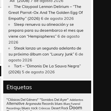
“All” (2008)
7 de agosto 2026
The Claypool Lennon Delirium – “The
Great Parrot-Ox And The Golden Egg Of
Empathy” (2026)
6 de agosto 2026
Sleep renueva su alineación y se
prepara para su desembarco el mes que
viene con “Hempispheres”
6 de agosto
2026
Steak lanza un segundo adelanto de
su próximo álbum con “Luxury Junk”
6 de
agosto 2026
Tort – “Dimonis De La Sauva Negra”
(2026)
5 de agosto 2026
Etiquetas
"Clásicos Del Género"
"Sonidos Del Ayer"
Adelantos
Alternative
Argonauta Records
blues
Blues Funeral
Doom
blues rock
Desert Rock
Recordings
Crónicas