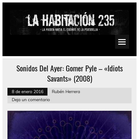
Saltar
al
contenido
La Habitación 235
Psychedelic, Stoner, Doom, Sludge, Fuzz, Space, Drone
Sonidos Del Ayer: Gomer Pyle – «Idiots
Savants» (2008)
8 de enero 2016
Rubén Herrera
Deja un comentario