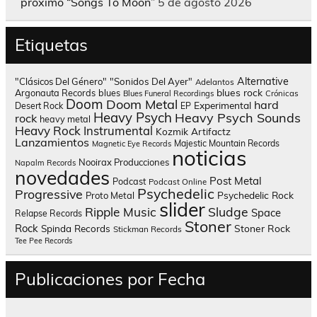
próximo “Songs To Moon”
5 de agosto 2026
Etiquetas
Alternative
"Clásicos Del Género"
"Sonidos Del Ayer"
Adelantos
blues rock
Argonauta Records
blues
Blues Funeral Recordings
Crónicas
Doom
Doom Metal
hard
Experimental
Desert Rock
EP
Heavy Psych
Heavy Psych Sounds
rock
heavy metal
Heavy Rock
Instrumental
Kozmik Artifactz
Lanzamientos
Majestic Mountain Records
Magnetic Eye Records
noticias
Nooirax Producciones
Napalm Records
novedades
Post Metal
Podcast
Podcast Online
Psychedelic
Progressive
Psychedelic Rock
Proto Metal
slider
Sludge
Ripple Music
Space
Relapse Records
Stoner
Rock
Spinda Records
Stoner Rock
Stickman Records
Tee Pee Records
Publicaciones por Fecha