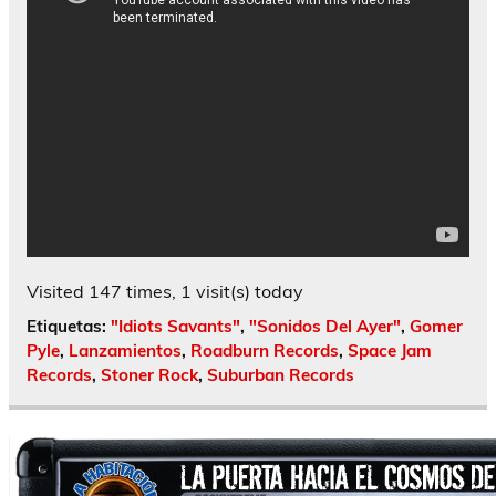
Visited 147 times, 1 visit(s) today
Etiquetas:
"Idiots Savants"
,
"Sonidos Del Ayer"
,
Gomer
Pyle
,
Lanzamientos
,
Roadburn Records
,
Space Jam
Records
,
Stoner Rock
,
Suburban Records