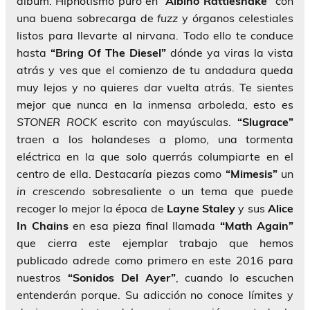
álbum. Hipnotismo puro en
“Albino Rattlesnake”
con
una buena sobrecarga de
fuzz
y órganos celestiales
listos para llevarte al nirvana. Todo ello te conduce
hasta
“Bring Of The Diesel”
dónde ya viras la vista
atrás y ves que el comienzo de tu andadura queda
muy lejos y no quieres dar vuelta atrás. Te sientes
mejor que nunca en la inmensa arboleda, esto es
STONER ROCK
escrito con mayúsculas.
“Slugrace”
traen a los holandeses a plomo, una tormenta
eléctrica en la que solo querrás columpiarte en el
centro de ella. Destacaría piezas como
“Mimesis”
un
in crescendo
sobresaliente o un tema que puede
recoger lo mejor la época de
Layne Staley
y sus
Alice
In Chains
en esa pieza final llamada
“Math Again”
que cierra este ejemplar trabajo que hemos
publicado adrede como primero en este 2016 para
nuestros
“Sonidos Del Ayer”
, cuando lo escuchen
entenderán porque. Su adicción no conoce límites y