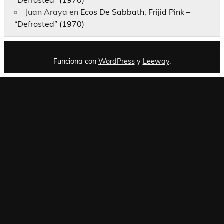
“Defrosted” (1970)
Juan Araya
en
Ecos De Sabbath; Frijid Pink –
“Defrosted” (1970)
Funciona con
WordPress
y
Leeway
.