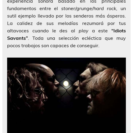
experiencia sonora basado en los principales
fundamentos entre el
stoner/grunge/hard rock
, un
sutil ejemplo llevado por los senderos más ásperos.
La calidez de sus melodías rezumará por tus
altavoces cuando le des al
play
a este
“Idiots
Savants”
. Toda una selección ecléctica que muy
pocos trabajos son capaces de conseguir.