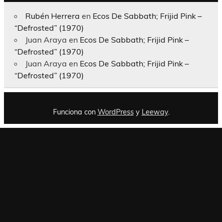
Rubén Herrera
en
Ecos De Sabbath; Frijid Pink –
“Defrosted” (1970)
Juan Araya
en
Ecos De Sabbath; Frijid Pink –
“Defrosted” (1970)
Juan Araya
en
Ecos De Sabbath; Frijid Pink –
“Defrosted” (1970)
Funciona con
WordPress
y
Leeway
.