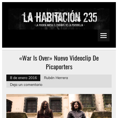
Saltar
al
contenido
La Habitación 235
Psychedelic, Stoner, Doom, Sludge, Fuzz, Space, Drone
«War Is Over» Nuevo Videoclip De
Picaporters
8 de enero 2016
Rubén Herrera
Deja un comentario