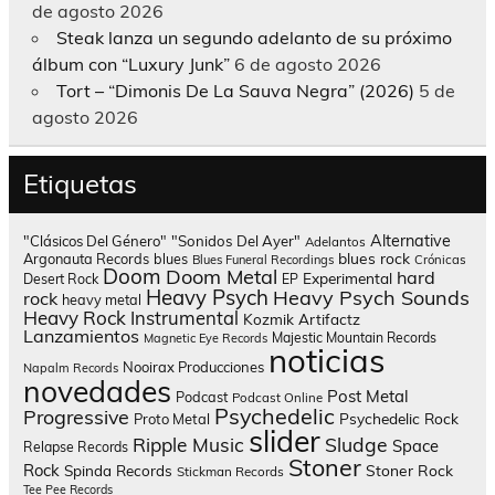
de agosto 2026
Steak lanza un segundo adelanto de su próximo
álbum con “Luxury Junk”
6 de agosto 2026
Tort – “Dimonis De La Sauva Negra” (2026)
5 de
agosto 2026
Etiquetas
Alternative
"Clásicos Del Género"
"Sonidos Del Ayer"
Adelantos
blues rock
Argonauta Records
blues
Blues Funeral Recordings
Crónicas
Doom
Doom Metal
hard
Experimental
Desert Rock
EP
Heavy Psych
Heavy Psych Sounds
rock
heavy metal
Heavy Rock
Instrumental
Kozmik Artifactz
Lanzamientos
Majestic Mountain Records
Magnetic Eye Records
noticias
Nooirax Producciones
Napalm Records
novedades
Post Metal
Podcast
Podcast Online
Psychedelic
Progressive
Psychedelic Rock
Proto Metal
slider
Sludge
Ripple Music
Space
Relapse Records
Stoner
Rock
Spinda Records
Stoner Rock
Stickman Records
Tee Pee Records