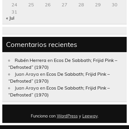
24
25
26
27
28
29
30
31
« Jul
Comentarios recientes
Rubén Herrera
en
Ecos De Sabbath; Frijid Pink –
“Defrosted” (1970)
Juan Araya
en
Ecos De Sabbath; Frijid Pink –
“Defrosted” (1970)
Juan Araya
en
Ecos De Sabbath; Frijid Pink –
“Defrosted” (1970)
Funciona con
WordPress
y
Leeway
.