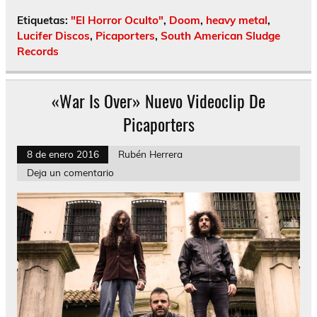
Etiquetas:
"El Horror Oculto"
,
Doom
,
heavy metal
,
Lucifer Discos
,
Picaporters
,
South American Sludge
Records
«War Is Over» Nuevo Videoclip De
Picaporters
8 de enero 2016
Rubén Herrera
Deja un comentario