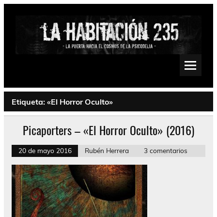
Saltar
al
contenido
La Habitación 235
Psychedelic, Stoner, Doom, Sludge, Fuzz, Space, Drone
Etiqueta:
«El Horror Oculto»
Picaporters – «El Horror Oculto» (2016)
20 de mayo 2016
Rubén Herrera
3 comentarios