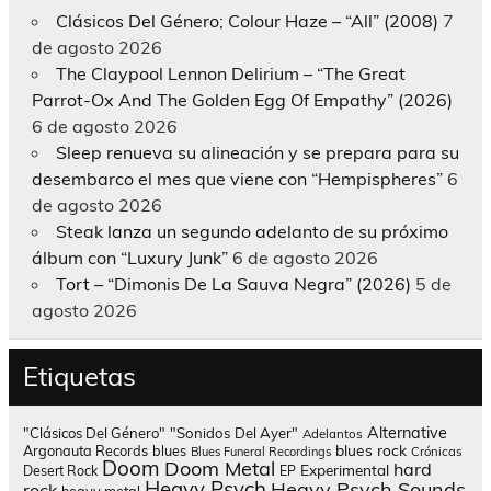
Clásicos Del Género; Colour Haze – “All” (2008)
7
de agosto 2026
The Claypool Lennon Delirium – “The Great
Parrot-Ox And The Golden Egg Of Empathy” (2026)
6 de agosto 2026
Sleep renueva su alineación y se prepara para su
desembarco el mes que viene con “Hempispheres”
6
de agosto 2026
Steak lanza un segundo adelanto de su próximo
álbum con “Luxury Junk”
6 de agosto 2026
Tort – “Dimonis De La Sauva Negra” (2026)
5 de
agosto 2026
Etiquetas
Alternative
"Clásicos Del Género"
"Sonidos Del Ayer"
Adelantos
blues rock
Argonauta Records
blues
Blues Funeral Recordings
Crónicas
Doom
Doom Metal
hard
Experimental
Desert Rock
EP
Heavy Psych
Heavy Psych Sounds
rock
heavy metal