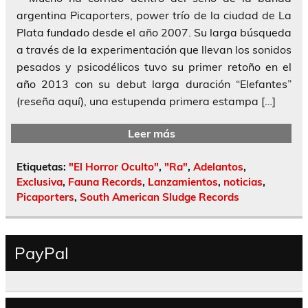
argentina Picaporters, power trío de la ciudad de La
Plata fundado desde el año 2007. Su larga búsqueda
a través de la experimentación que llevan los sonidos
pesados y psicodélicos tuvo su primer retoño en el
año 2013 con su debut larga duración “Elefantes”
(reseña aquí), una estupenda primera estampa […]
Leer más
Etiquetas:
"El Horror Oculto"
,
"Ra"
,
Adelantos
,
Exclusiva
,
Fauna Records
,
Lanzamientos
,
noticias
,
Picaporters
,
South American Sludge Records
PayPal