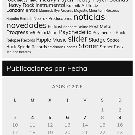
Heavy Rock
Instrumental
Kozmik Artifactz
Lanzamientos
Majestic Mountain Records
Magnetic Eye Records
noticias
Nooirax Producciones
Napalm Records
novedades
Post Metal
Podcast
Podcast Online
Psychedelic
Progressive
Psychedelic Rock
Proto Metal
slider
Sludge
Ripple Music
Space
Relapse Records
Stoner
Rock
Spinda Records
Stoner Rock
Stickman Records
Tee Pee Records
Publicaciones por Fecha
AGOSTO 2026
L
M
X
J
V
S
D
1
2
3
4
5
6
7
8
9
10
11
12
13
14
15
16
17
18
19
20
21
22
23