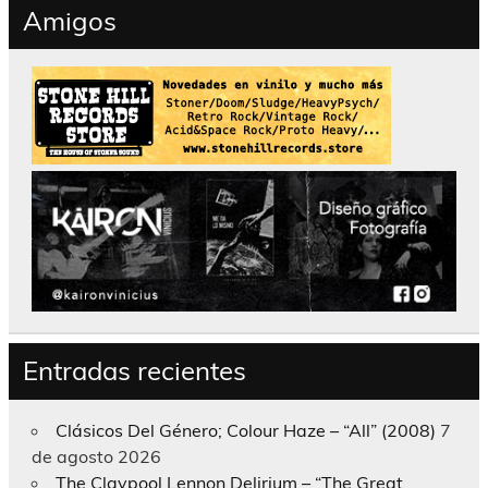
Amigos
Entradas recientes
Clásicos Del Género; Colour Haze – “All” (2008)
7
de agosto 2026
The Claypool Lennon Delirium – “The Great