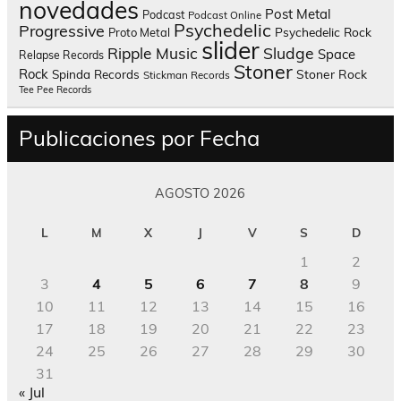
novedades
Post Metal
Podcast
Podcast Online
Psychedelic
Progressive
Psychedelic Rock
Proto Metal
slider
Sludge
Ripple Music
Space
Relapse Records
Stoner
Rock
Spinda Records
Stoner Rock
Stickman Records
Tee Pee Records
Publicaciones por Fecha
AGOSTO 2026
L
M
X
J
V
S
D
1
2
3
4
5
6
7
8
9
10
11
12
13
14
15
16
17
18
19
20
21
22
23
24
25
26
27
28
29
30
31
« Jul