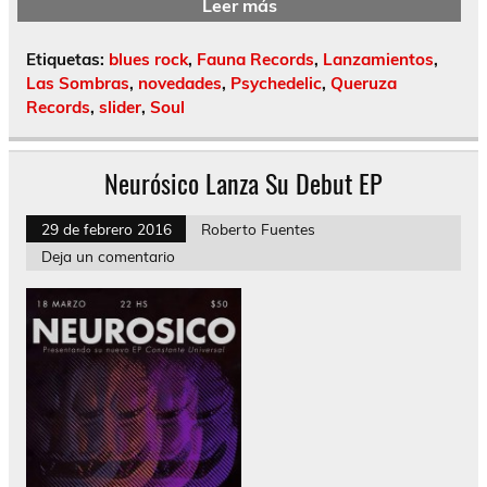
Leer más
Etiquetas:
blues rock
,
Fauna Records
,
Lanzamientos
,
Las Sombras
,
novedades
,
Psychedelic
,
Queruza
Records
,
slider
,
Soul
Neurósico Lanza Su Debut EP
29 de febrero 2016
Roberto Fuentes
Deja un comentario