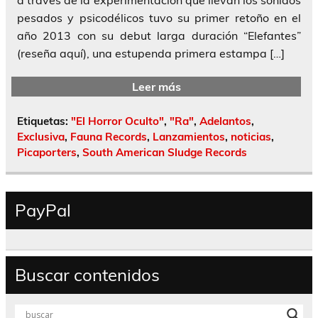
pesados y psicodélicos tuvo su primer retoño en el
año 2013 con su debut larga duración “Elefantes”
(reseña aquí), una estupenda primera estampa […]
Leer más
Etiquetas:
"El Horror Oculto"
,
"Ra"
,
Adelantos
,
Exclusiva
,
Fauna Records
,
Lanzamientos
,
noticias
,
Picaporters
,
South American Sludge Records
PayPal
Buscar contenidos