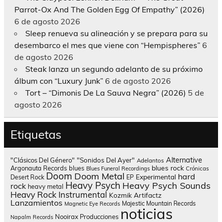
Parrot-Ox And The Golden Egg Of Empathy” (2026)
6 de agosto 2026
Sleep renueva su alineación y se prepara para su
desembarco el mes que viene con “Hempispheres”
6
de agosto 2026
Steak lanza un segundo adelanto de su próximo
álbum con “Luxury Junk”
6 de agosto 2026
Tort – “Dimonis De La Sauva Negra” (2026)
5 de
agosto 2026
Etiquetas
Alternative
"Clásicos Del Género"
"Sonidos Del Ayer"
Adelantos
blues rock
Argonauta Records
blues
Blues Funeral Recordings
Crónicas
Doom
Doom Metal
hard
Experimental
Desert Rock
EP
Heavy Psych
Heavy Psych Sounds
rock
heavy metal
Heavy Rock
Instrumental
Kozmik Artifactz
Lanzamientos
Majestic Mountain Records
Magnetic Eye Records
noticias
Nooirax Producciones
Napalm Records