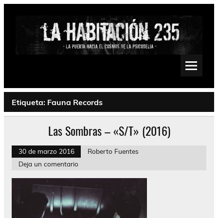
Saltar
al
contenido
La Habitación 235
Psychedelic, Stoner, Doom, Sludge, Fuzz, Space, Drone
Etiqueta:
Fauna Records
Las Sombras – «S/T» (2016)
30 de marzo 2016
Roberto Fuentes
Deja un comentario