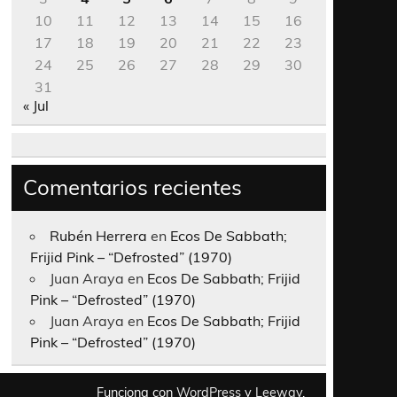
10
11
12
13
14
15
16
17
18
19
20
21
22
23
24
25
26
27
28
29
30
31
« Jul
Comentarios recientes
Rubén Herrera
en
Ecos De Sabbath;
Frijid Pink – “Defrosted” (1970)
Juan Araya
en
Ecos De Sabbath; Frijid
Pink – “Defrosted” (1970)
Juan Araya
en
Ecos De Sabbath; Frijid
Pink – “Defrosted” (1970)
Funciona con
WordPress
y
Leeway
.