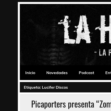
Saltar
al
contenido
La Habitación 235
Psychedelic, Stoner, Doom, Sludge, Fuzz, Space,
Inicio
Novedades
Podcast
En
Etiqueta:
Lucifer Discos
Picaporters presenta “Zomb