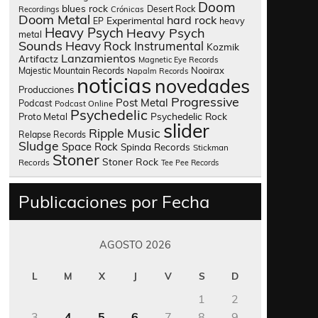
Doom
blues rock
Desert Rock
Recordings
Crónicas
Doom Metal
hard rock
Experimental
heavy
EP
Heavy Psych
Heavy Psych
metal
Sounds
Heavy Rock
Instrumental
Kozmik
Lanzamientos
Artifactz
Magnetic Eye Records
Nooirax
Majestic Mountain Records
Napalm Records
noticias
novedades
Producciones
Progressive
Post Metal
Podcast
Podcast Online
Psychedelic
Psychedelic Rock
Proto Metal
slider
Ripple Music
Relapse Records
Sludge
Space Rock
Spinda Records
Stickman
Stoner
Stoner Rock
Records
Tee Pee Records
Publicaciones por Fecha
AGOSTO 2026
L
M
X
J
V
S
D
1
2
3
4
5
6
7
8
9