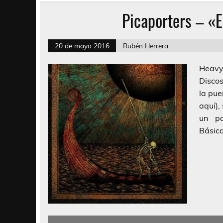
Picaporters – «E
20 de mayo 2016
Rubén Herrera
Heavy
Disco
la pue
aquí),
un po
Básica