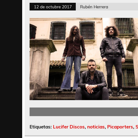
12 de octubre 2017
Rubén Herrera
Etiquetas:
Lucifer Discos
,
noticias
,
Picaporters
,
S