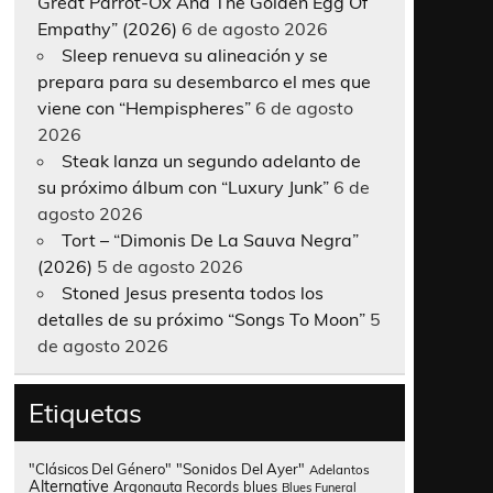
Great Parrot-Ox And The Golden Egg Of
Empathy” (2026)
6 de agosto 2026
Sleep renueva su alineación y se
prepara para su desembarco el mes que
viene con “Hempispheres”
6 de agosto
2026
Steak lanza un segundo adelanto de
su próximo álbum con “Luxury Junk”
6 de
agosto 2026
Tort – “Dimonis De La Sauva Negra”
(2026)
5 de agosto 2026
Stoned Jesus presenta todos los
detalles de su próximo “Songs To Moon”
5
de agosto 2026
Etiquetas
"Clásicos Del Género"
"Sonidos Del Ayer"
Adelantos
Alternative
Argonauta Records
blues
Blues Funeral