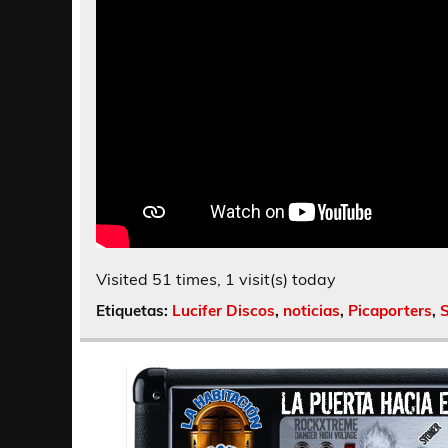
Visited 51 times, 1 visit(s) today
Etiquetas:
Lucifer Discos
,
noticias
,
Picaporters
,
S