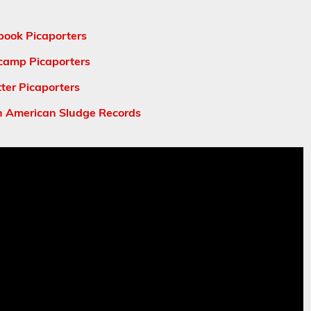
book Picaporters
amp Picaporters
tter Picaporters
h American Sludge Records