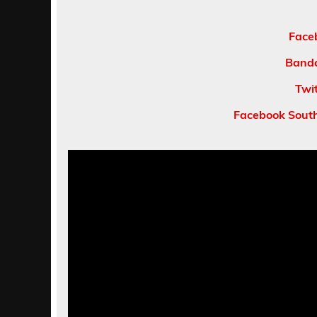
Face
Bandc
Twi
Facebook Sout