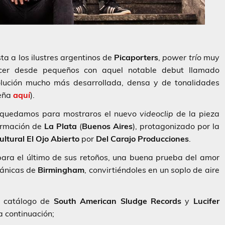
ta a los ilustres argentinos de
Picaporters
,
power trío
muy
cer desde pequeños con aquel notable debut llamado
olución mucho más desarrollada, densa y de tonalidades
eña
aquí
).
s quedamos para mostraros el nuevo
videoclip
de la pieza
formación de
La Plata
(
Buenos Aires
), protagonizado por la
ultural El Ojo Abierto
por
Del Carajo Producciones
.
ara el último de sus retoños, una buena prueba del amor
itánicas de
Birmingham
, convirtiéndoles en un soplo de aire
l catálogo de
South American Sludge Records
y
Lucifer
a continuación;