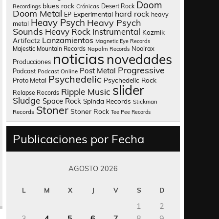
Doom
blues rock
Desert Rock
Recordings
Crónicas
Doom Metal
hard rock
Experimental
heavy
EP
Heavy Psych
Heavy Psych
metal
Sounds
Heavy Rock
Instrumental
Kozmik
Lanzamientos
Artifactz
Magnetic Eye Records
Nooirax
Majestic Mountain Records
Napalm Records
noticias
novedades
Producciones
Progressive
Post Metal
Podcast
Podcast Online
Psychedelic
Psychedelic Rock
Proto Metal
slider
Ripple Music
Relapse Records
Sludge
Space Rock
Spinda Records
Stickman
Stoner
Stoner Rock
Records
Tee Pee Records
Publicaciones por Fecha
AGOSTO 2026
L
M
X
J
V
S
D
1
2
3
4
5
6
7
8
9