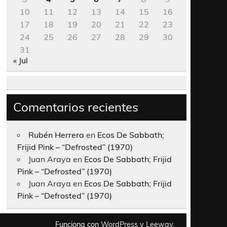
10
11
12
13
14
15
16
17
18
19
20
21
22
23
24
25
26
27
28
29
30
31
« Jul
Comentarios recientes
Rubén Herrera
en
Ecos De Sabbath;
Frijid Pink – “Defrosted” (1970)
Juan Araya
en
Ecos De Sabbath; Frijid
Pink – “Defrosted” (1970)
Juan Araya
en
Ecos De Sabbath; Frijid
Pink – “Defrosted” (1970)
Funciona con
WordPress
y
Leeway
.