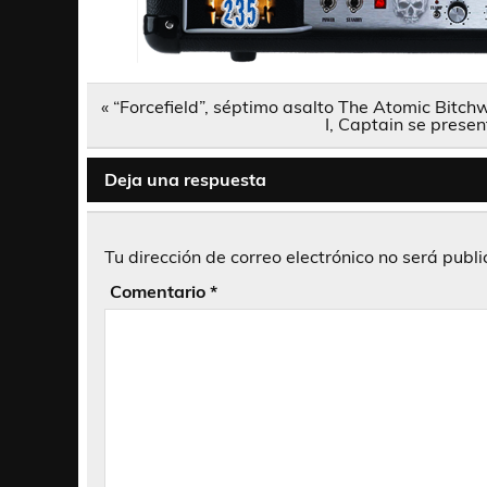
Navegación
« “Forcefield”, séptimo asalto The Atomic Bitc
de
I, Captain se prese
entradas
Deja una respuesta
Tu dirección de correo electrónico no será publ
Comentario
*