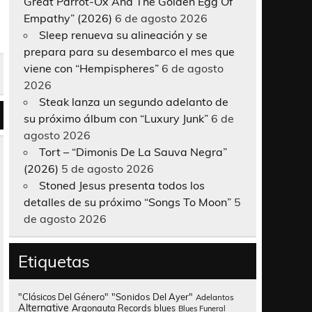
Great Parrot-Ox And The Golden Egg Of
Empathy” (2026)
6 de agosto 2026
Sleep renueva su alineación y se
prepara para su desembarco el mes que
viene con “Hempispheres”
6 de agosto
2026
Steak lanza un segundo adelanto de
su próximo álbum con “Luxury Junk”
6 de
agosto 2026
Tort – “Dimonis De La Sauva Negra”
(2026)
5 de agosto 2026
Stoned Jesus presenta todos los
detalles de su próximo “Songs To Moon”
5
de agosto 2026
Etiquetas
"Clásicos Del Género"
"Sonidos Del Ayer"
Adelantos
Alternative
Argonauta Records
blues
Blues Funeral