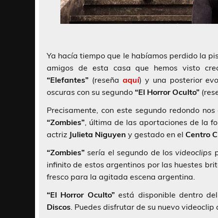
Ya hacía tiempo que le habíamos perdido la pis
amigos de esta casa que hemos visto cre
“Elefantes”
(reseña
aquí
) y una posterior ev
oscuras con su segundo
“El Horror Oculto”
(res
Precisamente, con este segundo redondo no
“Zombies”
, última de las aportaciones de la 
actriz
Julieta Niguyen
y gestado en el
Centro C
“Zombies”
sería el segundo de los
videoclips
p
infinito de estos argentinos por las huestes br
fresco para la agitada escena argentina.
“El Horror Oculto”
está disponible dentro de
Discos
. Puedes disfrutar de su nuevo videoclip 