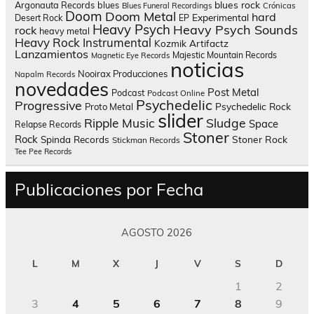
blues rock
Argonauta Records
blues
Blues Funeral Recordings
Crónicas
Doom
Doom Metal
hard
Experimental
Desert Rock
EP
Heavy Psych
Heavy Psych Sounds
rock
heavy metal
Heavy Rock
Instrumental
Kozmik Artifactz
Lanzamientos
Majestic Mountain Records
Magnetic Eye Records
noticias
Nooirax Producciones
Napalm Records
novedades
Post Metal
Podcast
Podcast Online
Psychedelic
Progressive
Psychedelic Rock
Proto Metal
slider
Sludge
Ripple Music
Space
Relapse Records
Stoner
Rock
Spinda Records
Stoner Rock
Stickman Records
Tee Pee Records
Publicaciones por Fecha
AGOSTO 2026
L
M
X
J
V
S
D
1
2
3
4
5
6
7
8
9