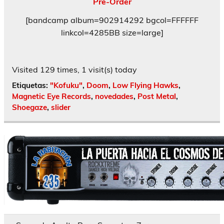
Pre-Order
[bandcamp album=902914292 bgcol=FFFFFF
linkcol=4285BB size=large]
Visited 129 times, 1 visit(s) today
Etiquetas:
"Kofuku"
,
Doom
,
Low Flying Hawks
,
Magnetic Eye Records
,
novedades
,
Post Metal
,
Shoegaze
,
slider