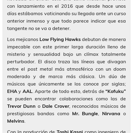
con lanzamiento en el 2016 que desde hace unos
días estábamos vaticinando su llegada ante un curso
anterior inmenso y que todo parece indicar que esa
tangente no se va a detener.
Los mejicanos
Low Flying Hawks
debutan de manera
impecable con este primer larga duración lleno de
misterio y sensualidad bajo un
clímax
totalmente
perturbador. El disco traza las líneas que divagan
entre el
post metal
más atmosférico con un
doom
moderado y de marca más clásica. Un dúo de
músicos que únicamente se los conoce por siglas;
EHA
y
AAL
. Aparte de todo esto, detrás de
“Kofuku”
se pueden encontrar colaboraciones como las de
Trevor Dunn
o
Dale Crover
, reconocidos músicos de
prestigiosas bandas como
Mr. Bungle
,
Nirvana
o
Melvins
.
Con la producción de
Toshi Kasai
como ingeniero de