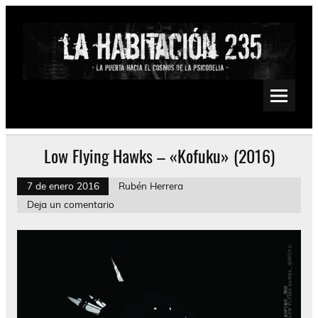
Saltar
al
contenido
La Habitación 235
Psychedelic, Stoner, Doom, Sludge, Fuzz, Space, Drone
Low Flying Hawks – «Kofuku» (2016)
7 de enero 2016
Rubén Herrera
Deja un comentario