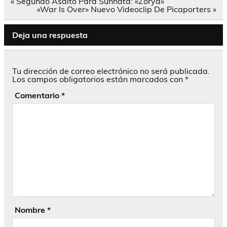
Navegación
« Segundo Asalto Para Sunnata: «Zorya»
de
«War Is Over» Nuevo Videoclip De Picaporters »
entradas
Deja una respuesta
Tu dirección de correo electrónico no será publicada.
Los campos obligatorios están marcados con
*
Comentario
*
Nombre
*