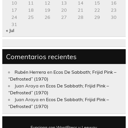
10
11
12
13
14
15
16
17
18
19
20
21
22
23
24
25
26
27
28
29
30
31
« Jul
Comentarios recientes
Rubén Herrera
en
Ecos De Sabbath; Frijid Pink –
“Defrosted” (1970)
Juan Araya
en
Ecos De Sabbath; Frijid Pink –
“Defrosted” (1970)
Juan Araya
en
Ecos De Sabbath; Frijid Pink –
“Defrosted” (1970)
Funciona con
WordPress
y
Leeway
.