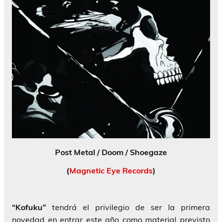
Post Metal / Doom / Shoegaze
(
Magnetic Eye Records
)
“Kofuku”
tendrá el privilegio de ser la primera
novedad en entrar este año como material previsto