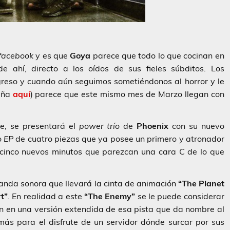
facebook
y es que
Goya
parece que todo lo que cocinan en
 ahí, directo a los oídos de sus fieles súbditos. Los
reso y cuando aún seguimos sometiéndonos al horror y le
eña
aquí
) parece que este mismo mes de Marzo llegan con
ne, se presentará el
power trío
de
Phoenix
con su nuevo
o
EP
de cuatro piezas que ya posee un primero y atronador
 cinco nuevos minutos que parezcan una cara C de lo que
anda sonora que llevará la cinta de animación
“The Planet
t”
. En realidad a este
“The Enemy”
se le puede considerar
ón en una versión extendida de esa pista que da nombre al
ás para el disfrute de un servidor dónde surcar por sus