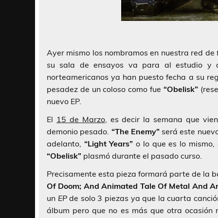
Ayer mismo los nombramos en nuestra red de
su sala de ensayos va para al estudio y de
norteamericanos ya han puesto fecha a su reg
pesadez de un coloso como fue
“Obelisk”
(res
nuevo EP.
El
15 de Marzo
, es decir la semana que vie
demonio pesado.
“The Enemy”
será este nuev
adelanto,
“Light Years”
o lo que es lo mismo,
“Obelisk”
plasmó durante el pasado curso.
Precisamente esta pieza formará parte de la b
Of Doom; And Animated Tale Of Metal And Ar
un
EP
de solo 3 piezas ya que la cuarta canci
álbum pero que no es más que otra ocasión m