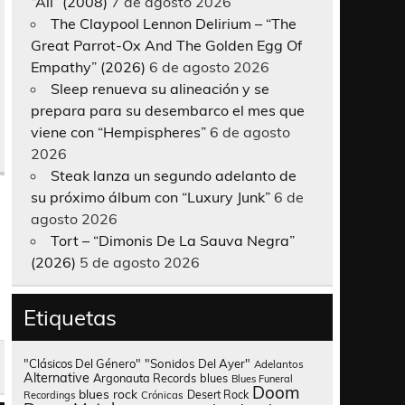
“All” (2008)
7 de agosto 2026
The Claypool Lennon Delirium – “The
Great Parrot-Ox And The Golden Egg Of
Empathy” (2026)
6 de agosto 2026
Sleep renueva su alineación y se
prepara para su desembarco el mes que
viene con “Hempispheres”
6 de agosto
2026
Steak lanza un segundo adelanto de
su próximo álbum con “Luxury Junk”
6 de
agosto 2026
Tort – “Dimonis De La Sauva Negra”
(2026)
5 de agosto 2026
Etiquetas
"Clásicos Del Género"
"Sonidos Del Ayer"
Adelantos
Alternative
Argonauta Records
blues
Blues Funeral
Doom
blues rock
Desert Rock
Recordings
Crónicas