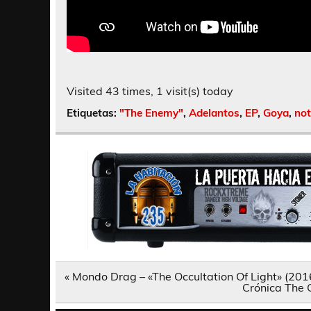
Visited 43 times, 1 visit(s) today
Etiquetas:
"The Enemy"
,
Adelantos
,
EP
,
Goya
,
not
Navegación
« Mondo Drag – «The Occultation Of Light» (201
de
Crónica The G
entradas