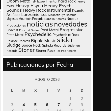
Doom Metal
hard rock
Experimental
heavy
EP
Heavy Psych
Heavy Psych
metal
Sounds
Heavy Rock
Instrumental
Kozmik
Lanzamientos
Artifactz
Magnetic Eye Records
Nooirax
Majestic Mountain Records
Napalm Records
noticias
novedades
Producciones
Progressive
Post Metal
Podcast
Podcast Online
Psychedelic
Psychedelic Rock
Proto Metal
slider
Ripple Music
Relapse Records
Sludge
Space Rock
Spinda Records
Stickman
Stoner
Stoner Rock
Records
Tee Pee Records
Publicaciones por Fecha
AGOSTO 2026
L
M
X
J
V
S
D
1
2
3
4
5
6
7
8
9
10
11
12
13
14
15
16