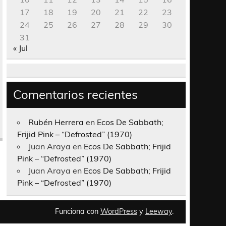
17
18
19
20
21
22
23
24
25
26
27
28
29
30
31
« Jul
Comentarios recientes
Rubén Herrera
en
Ecos De Sabbath;
Frijid Pink – “Defrosted” (1970)
Juan Araya
en
Ecos De Sabbath; Frijid
Pink – “Defrosted” (1970)
Juan Araya
en
Ecos De Sabbath; Frijid
Pink – “Defrosted” (1970)
Funciona con
WordPress
y
Leeway
.