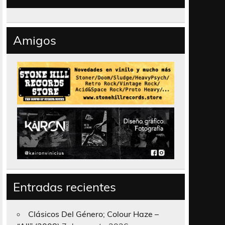
Amigos
Entradas recientes
Clásicos Del Género; Colour Haze –