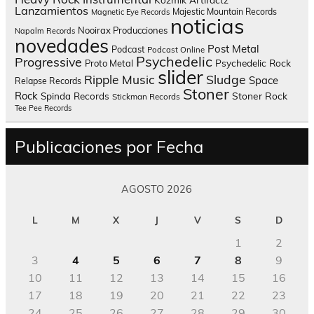
Lanzamientos
Majestic Mountain Records
Magnetic Eye Records
noticias
Nooirax Producciones
Napalm Records
novedades
Post Metal
Podcast
Podcast Online
Psychedelic
Progressive
Psychedelic Rock
Proto Metal
slider
Sludge
Ripple Music
Space
Relapse Records
Stoner
Rock
Spinda Records
Stoner Rock
Stickman Records
Tee Pee Records
Publicaciones por Fecha
AGOSTO 2026
L
M
X
J
V
S
D
1
2
3
4
5
6
7
8
9
10
11
12
13
14
15
16
17
18
19
20
21
22
23
24
25
26
27
28
29
30