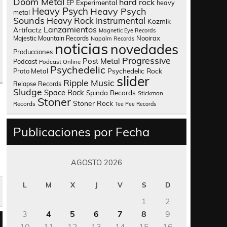
Doom Metal
hard rock
Experimental
heavy
EP
Heavy Psych
Heavy Psych
metal
Sounds
Heavy Rock
Instrumental
Kozmik
Lanzamientos
Artifactz
Magnetic Eye Records
Nooirax
Majestic Mountain Records
Napalm Records
noticias
novedades
Producciones
Progressive
Post Metal
Podcast
Podcast Online
Psychedelic
Psychedelic Rock
Proto Metal
slider
Ripple Music
Relapse Records
Sludge
Space Rock
Spinda Records
Stickman
Stoner
Stoner Rock
Records
Tee Pee Records
Publicaciones por Fecha
AGOSTO 2026
L
M
X
J
V
S
D
1
2
3
4
5
6
7
8
9
10
11
12
13
14
15
16