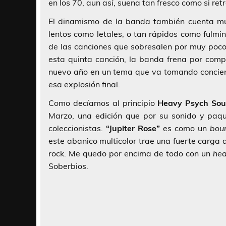
en los 70, aun así, suena tan fresco como si re
El dinamismo de la banda también cuenta m
lentos como letales, o tan rápidos como fulm
de las canciones que sobresalen por muy poco
esta quinta canción, la banda frena por comp
nuevo año en un tema que va tomando concien
esa explosión final.
Como decíamos al principio
Heavy Psych So
Marzo, una edición que por su sonido y paqu
coleccionistas.
“Jupiter Rose”
es como un
bou
este abanico multicolor trae una fuerte carga 
rock. Me quedo por encima de todo con un
he
Soberbios.