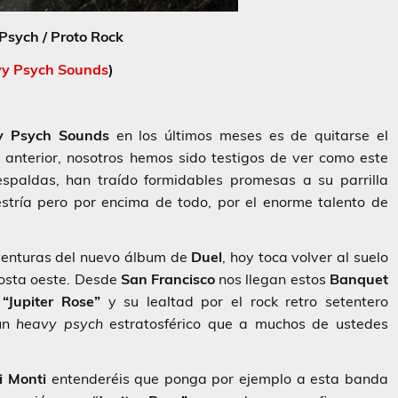
Psych / Proto Rock
y Psych Sounds
)
y Psych Sounds
en los últimos meses es de quitarse el
 anterior, nosotros hemos sido testigos de ver como este
espaldas, han traído formidables promesas a su parrilla
tría pero por encima de todo, por el enorme talento de
venturas del nuevo álbum de
Duel
, hoy toca volver al suelo
costa oeste. Desde
San Francisco
nos llegan estos
Banquet
o
“Jupiter Rose”
y su lealtad por el rock retro setentero
 un
heavy psych
estratosférico que a muchos de ustedes
i Monti
entenderéis que ponga por ejemplo a esta banda