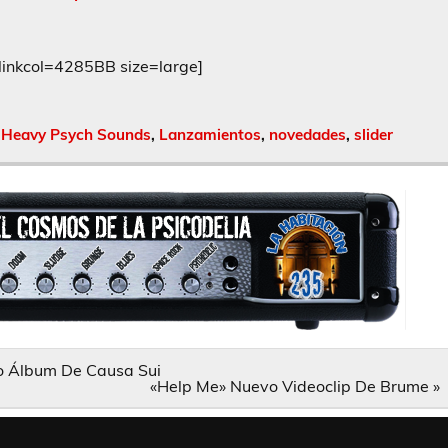
nkcol=4285BB size=large]
,
Heavy Psych Sounds
,
Lanzamientos
,
novedades
,
slider
o Álbum De Causa Sui
«Help Me» Nuevo Videoclip De Brume »