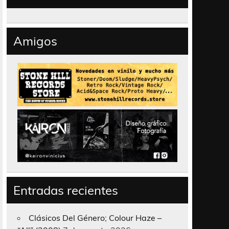
Amigos
Entradas recientes
Clásicos Del Género; Colour Haze –