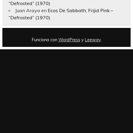
“Defrosted” (1970)
Juan Araya
en
Ecos De Sabbath; Frijid Pink –
“Defrosted” (1970)
Funciona con
WordPress
y
Leeway
.