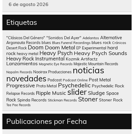
6 de agosto 2026
Etiquetas
Alternative
"Clásicos Del Género"
"Sonidos Del Ayer"
Adelantos
blues rock
Argonauta Records
blues
Blues Funeral Recordings
Crónicas
Doom
Doom Metal
hard
Experimental
Desert Rock
EP
Heavy Psych
Heavy Psych Sounds
rock
heavy metal
Heavy Rock
Instrumental
Kozmik Artifactz
Lanzamientos
Majestic Mountain Records
Magnetic Eye Records
noticias
Nooirax Producciones
Napalm Records
novedades
Post Metal
Podcast
Podcast Online
Psychedelic
Progressive
Psychedelic Rock
Proto Metal
slider
Sludge
Ripple Music
Space
Relapse Records
Stoner
Rock
Spinda Records
Stoner Rock
Stickman Records
Tee Pee Records
Publicaciones por Fecha