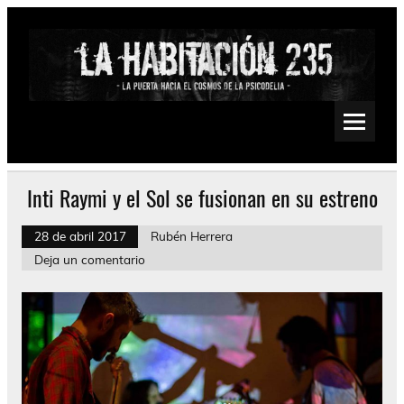
Saltar
al
contenido
La Habitación 235
Psychedelic, Stoner, Doom, Sludge, Fuzz, Space, Drone
Inti Raymi y el Sol se fusionan en su estreno
28 de abril 2017
Rubén Herrera
Deja un comentario