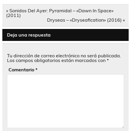
Navegación
« Sonidos Del Ayer: Pyramidal – «Dawn In Space»
de
(2011)
entradas
Dryseas – «Dryseafication» (2016) »
Deja una respuesta
Tu dirección de correo electrónico no será publicada.
Los campos obligatorios están marcados con
*
Comentario
*