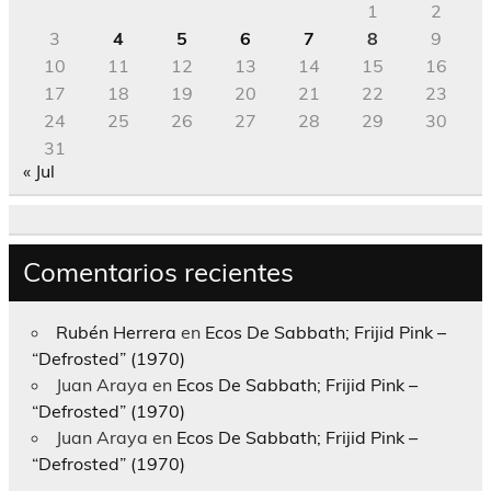
1
2
3
4
5
6
7
8
9
10
11
12
13
14
15
16
17
18
19
20
21
22
23
24
25
26
27
28
29
30
31
« Jul
Comentarios recientes
Rubén Herrera
en
Ecos De Sabbath; Frijid Pink –
“Defrosted” (1970)
Juan Araya
en
Ecos De Sabbath; Frijid Pink –
“Defrosted” (1970)
Juan Araya
en
Ecos De Sabbath; Frijid Pink –
“Defrosted” (1970)