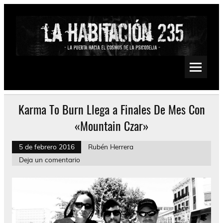
Saltar
al
contenido
La Habitación 235
Psychedelic, Stoner, Doom, Sludge, Fuzz, Space, Drone
Karma To Burn Llega a Finales De Mes Con
«Mountain Czar»
5 de febrero 2016
Rubén Herrera
Deja un comentario