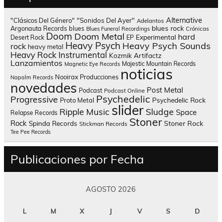
Alternative
"Clásicos Del Género"
"Sonidos Del Ayer"
Adelantos
blues rock
Argonauta Records
blues
Blues Funeral Recordings
Crónicas
Doom
Doom Metal
hard
Experimental
Desert Rock
EP
Heavy Psych
Heavy Psych Sounds
rock
heavy metal
Heavy Rock
Instrumental
Kozmik Artifactz
Lanzamientos
Majestic Mountain Records
Magnetic Eye Records
noticias
Nooirax Producciones
Napalm Records
novedades
Post Metal
Podcast
Podcast Online
Psychedelic
Progressive
Psychedelic Rock
Proto Metal
slider
Sludge
Ripple Music
Space
Relapse Records
Stoner
Rock
Spinda Records
Stoner Rock
Stickman Records
Tee Pee Records
Publicaciones por Fecha
AGOSTO 2026
L
M
X
J
V
S
D