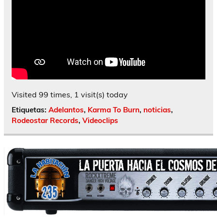
Visited 99 times, 1 visit(s) today
Etiquetas:
Adelantos
,
Karma To Burn
,
noticias
,
Rodeostar Records
,
Videoclips