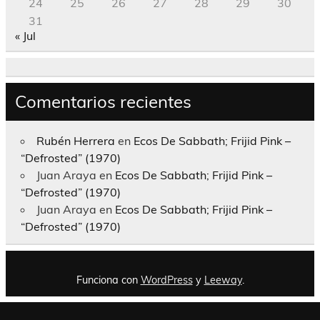
24
25
26
27
28
29
30
31
« Jul
Comentarios recientes
Rubén Herrera
en
Ecos De Sabbath; Frijid Pink –
“Defrosted” (1970)
Juan Araya
en
Ecos De Sabbath; Frijid Pink –
“Defrosted” (1970)
Juan Araya
en
Ecos De Sabbath; Frijid Pink –
“Defrosted” (1970)
Funciona con
WordPress
y
Leeway
.