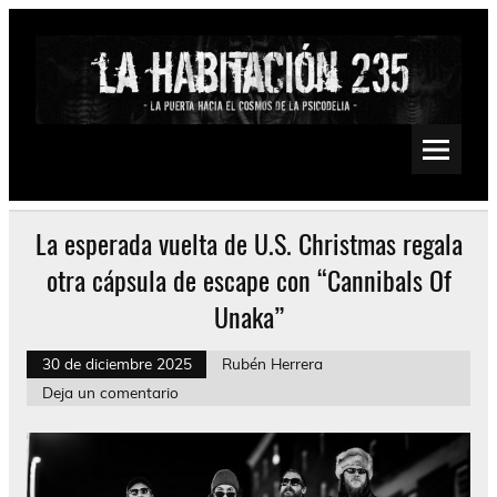
Saltar
al
contenido
La Habitación 235
Psychedelic, Stoner, Doom, Sludge, Fuzz, Space, Drone
La esperada vuelta de U.S. Christmas regala
otra cápsula de escape con “Cannibals Of
Unaka”
30 de diciembre 2025
Rubén Herrera
Deja un comentario