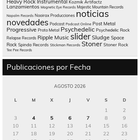
Heavy Rock
Instrumental
Kozmik Artifactz
Lanzamientos
Majestic Mountain Records
Magnetic Eye Records
noticias
Nooirax Producciones
Napalm Records
novedades
Post Metal
Podcast
Podcast Online
Psychedelic
Progressive
Psychedelic Rock
Proto Metal
slider
Sludge
Ripple Music
Space
Relapse Records
Stoner
Rock
Spinda Records
Stoner Rock
Stickman Records
Tee Pee Records
Publicaciones por Fecha
AGOSTO 2026
L
M
X
J
V
S
D
1
2
3
4
5
6
7
8
9
10
11
12
13
14
15
16
17
18
19
20
21
22
23