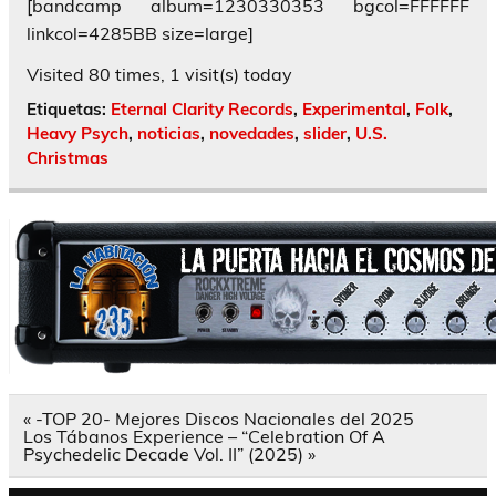
[bandcamp album=1230330353 bgcol=FFFFFF
linkcol=4285BB size=large]
Visited 80 times, 1 visit(s) today
Etiquetas:
Eternal Clarity Records
,
Experimental
,
Folk
,
Heavy Psych
,
noticias
,
novedades
,
slider
,
U.S.
Christmas
Navegación
« -TOP 20- Mejores Discos Nacionales del 2025
de
Los Tábanos Experience – “Celebration Of A
entradas
Psychedelic Decade Vol. II” (2025) »