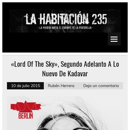
Saltar
al
contenido
La Habitación 235
Psychedelic, Stoner, Doom, Sludge, Fuzz, Space, Drone
«Lord Of The Sky», Segundo Adelanto A Lo
Nuevo De Kadavar
10 de julio 2015
Rubén Herrera
Deja un comentario