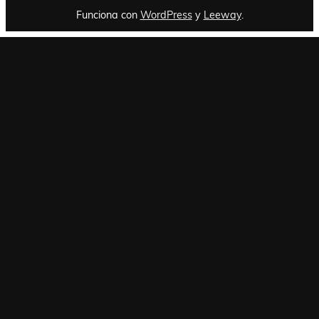
Funciona con
WordPress
y
Leeway
.