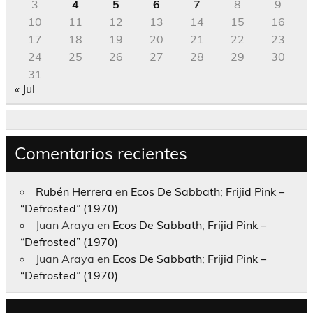
3
4
5
6
7
8
9
10
11
12
13
14
15
16
17
18
19
20
21
22
23
24
25
26
27
28
29
30
31
« Jul
Comentarios recientes
Rubén Herrera
en
Ecos De Sabbath; Frijid Pink –
“Defrosted” (1970)
Juan Araya
en
Ecos De Sabbath; Frijid Pink –
“Defrosted” (1970)
Juan Araya
en
Ecos De Sabbath; Frijid Pink –
“Defrosted” (1970)