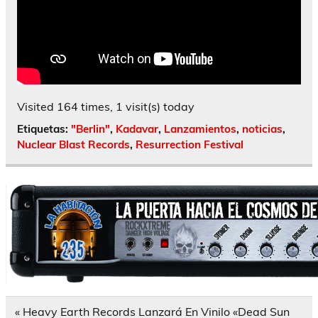
Visited 164 times, 1 visit(s) today
Etiquetas:
"Berlin"
,
Kadavar
,
Lanzamientos
,
noticias
,
Nuclear Blast Records
,
Resurrection Festival
Navegación
« Heavy Earth Records Lanzará En Vinilo «Dead Sun