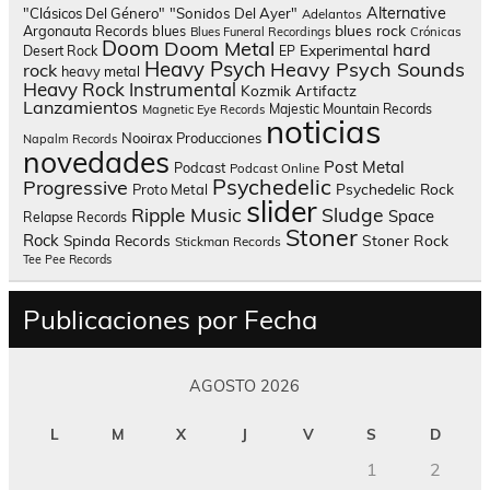
Alternative
"Clásicos Del Género"
"Sonidos Del Ayer"
Adelantos
blues rock
Argonauta Records
blues
Blues Funeral Recordings
Crónicas
Doom
Doom Metal
hard
Experimental
Desert Rock
EP
Heavy Psych
Heavy Psych Sounds
rock
heavy metal
Heavy Rock
Instrumental
Kozmik Artifactz
Lanzamientos
Majestic Mountain Records
Magnetic Eye Records
noticias
Nooirax Producciones
Napalm Records
novedades
Post Metal
Podcast
Podcast Online
Psychedelic
Progressive
Psychedelic Rock
Proto Metal
slider
Sludge
Ripple Music
Space
Relapse Records
Stoner
Rock
Spinda Records
Stoner Rock
Stickman Records
Tee Pee Records
Publicaciones por Fecha
AGOSTO 2026
L
M
X
J
V
S
D
1
2