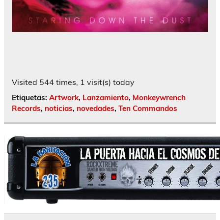
Visited 544 times, 1 visit(s) today
Etiquetas:
Artwork
,
Lanzamiento
,
Monkeywrench
Records
,
noticias
,
novedades
,
Ten Commandos