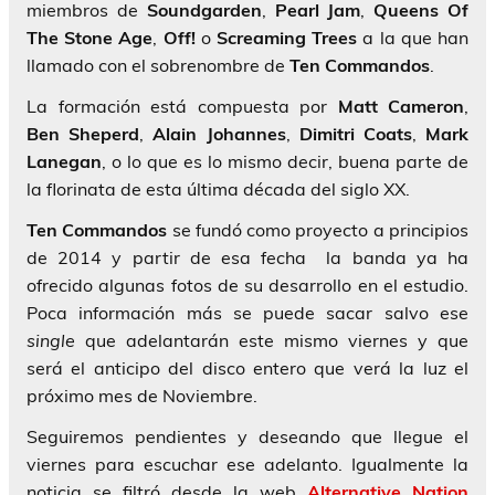
miembros de
Soundgarden
,
Pearl
Jam
,
Queens Of
The Stone Age
,
Off!
o
Screaming Trees
a la que han
llamado con el sobrenombre de
Ten Commandos
.
La formación está compuesta por
Matt Cameron
,
Ben Sheperd
,
Alain Johannes
,
Dimitri Coats
,
Mark
Lanegan
, o lo que es lo mismo decir, buena parte de
la florinata de esta última década del siglo XX.
Ten Commandos
se fundó como proyecto a principios
de 2014 y partir de esa fecha la banda ya ha
ofrecido algunas fotos de su desarrollo en el estudio.
Poca información más se puede sacar salvo ese
single
que adelantarán este mismo viernes y que
será el anticipo del disco entero que verá la luz el
próximo mes de Noviembre.
Seguiremos pendientes y deseando que llegue el
viernes para escuchar ese adelanto. Igualmente la
noticia se filtró desde la web
Alternative Nation