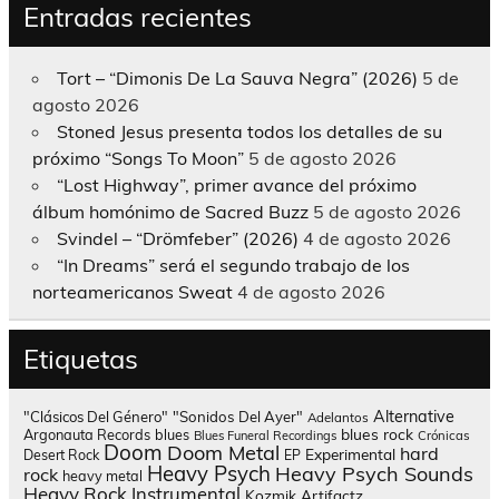
Entradas recientes
Tort – “Dimonis De La Sauva Negra” (2026)
5 de
agosto 2026
Stoned Jesus presenta todos los detalles de su
próximo “Songs To Moon”
5 de agosto 2026
“Lost Highway”, primer avance del próximo
álbum homónimo de Sacred Buzz
5 de agosto 2026
Svindel – “Drömfeber” (2026)
4 de agosto 2026
“In Dreams” será el segundo trabajo de los
norteamericanos Sweat
4 de agosto 2026
Etiquetas
Alternative
"Clásicos Del Género"
"Sonidos Del Ayer"
Adelantos
blues rock
Argonauta Records
blues
Blues Funeral Recordings
Crónicas
Doom
Doom Metal
hard
Experimental
Desert Rock
EP
Heavy Psych
Heavy Psych Sounds
rock
heavy metal
Heavy Rock
Instrumental
Kozmik Artifactz