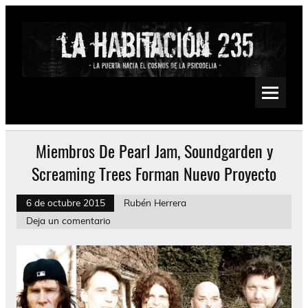
Saltar
al
contenido
La Habitación 235
Psychedelic, Stoner, Doom, Sludge, Fuzz, Space, Drone
Miembros De Pearl Jam, Soundgarden y
Screaming Trees Forman Nuevo Proyecto
6 de octubre 2015
Rubén Herrera
Deja un comentario