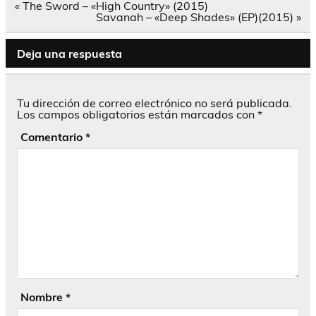
Navegación
« The Sword – «High Country» (2015)
de
Savanah – «Deep Shades» (EP)(2015) »
entradas
Deja una respuesta
Tu dirección de correo electrónico no será publicada.
Los campos obligatorios están marcados con
*
Comentario
*
Nombre
*