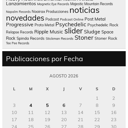
Lanzamientos
Majestic Mountain Records
Magnetic Eye Records
noticias
Nooirax Producciones
Napalm Records
novedades
Post Metal
Podcast
Podcast Online
Psychedelic
Progressive
Psychedelic Rock
Proto Metal
slider
Sludge
Ripple Music
Space
Relapse Records
Stoner
Rock
Spinda Records
Stoner Rock
Stickman Records
Tee Pee Records
Publicaciones por Fecha
AGOSTO 2026
L
M
X
J
V
S
D
1
2
3
4
5
6
7
8
9
10
11
12
13
14
15
16
17
18
19
20
21
22
23
24
25
26
27
28
29
30